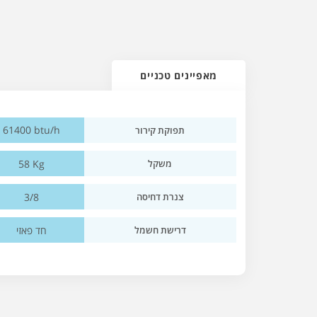
מאפיינים טכניים
61400 btu/h
תפוקת קירור
58 Kg
משקל
3/8
צנרת דחיסה
חד פאזי
דרישת חשמל