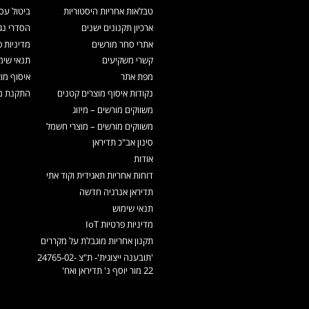
טבלאות אחריות היסטוריות
ביטול עס
ארכיון תקנונים ישנים
הסדרי נג
אתרי סחר מורשים
מדיניות פ
קשרי משקיעים
תנאי שימ
מפת אתר
איסוף מו
נקודות איסוף מוצרים קטנים
התקנת מכ
משווקים מורשים – מיזוג
משווקים מורשים – מוצרי חשמל
סינון אב"כ תדיראן
אודות
דוחות אחריות תאגידית וקוד אתי
תדיראן אנרגיה חדשה
תנאי שימוש
מדיניות פרטיות IoT
תקנון אחריות מוגבלת על מקררים
'תובענה ייצוגית'- ת"צ 24765-02-
22 מור יוסף נ' תדיראן ואח'