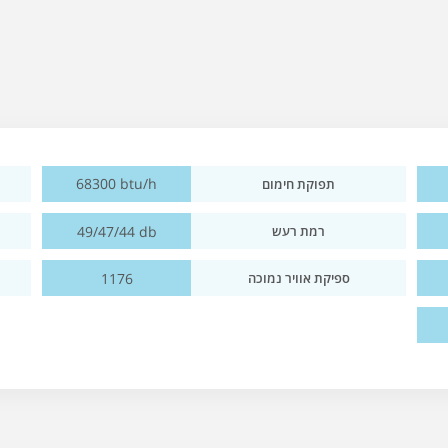
68300 btu/h
תפוקת חימום
49/47/44 db
רמת רעש
1176
ספיקת אוויר נמוכה