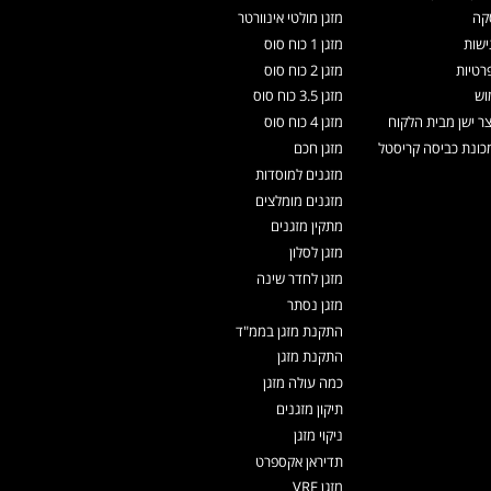
קה
מזגן מולטי אינוורטר
ישות
מזגן 1 כוח סוס
רטיות
מזגן 2 כוח סוס
וש
מזגן 3.5 כוח סוס
צר ישן מבית הלקוח
מזגן 4 כוח סוס
ונת כביסה קריסטל
מזגן חכם
מזגנים למוסדות
מזגנים מומלצים
מתקין מזגנים
מזגן לסלון
מזגן לחדר שינה
מזגן נסתר
התקנת מזגן בממ"ד
התקנת מזגן
כמה עולה מזגן
תיקון מזגנים
ניקוי מזגן
תדיראן אקספרט
מזגן VRF