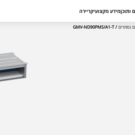
 ותוכן
מידע מקצועי
קריירה
/ GMV-ND90PMS/A1-T