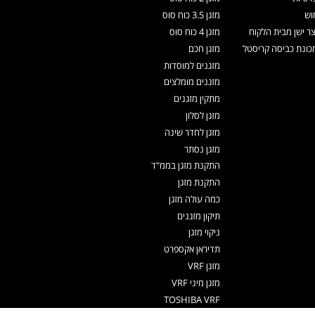
וש
מזגן 3.5 כוח סוס
צר ישן מבית הלקוח
מזגן 4 כוח סוס
ונת כביסה קריסטל
מזגן חכם
מזגנים למוסדות
מזגנים מומלצים
מתקין מזגנים
מזגן לסלון
מזגן לחדר שינה
מזגן נסתר
התקנת מזגן בממ"ד
התקנת מזגן
כמה עולה מזגן
תיקון מזגנים
ניקוי מזגן
תדיראן אקספרט
מזגן VRF
מזגן מיני VRF
TOSHIBA VRF