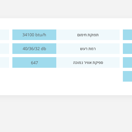
34100 btu/h
תפוקת חימום
40/36/32 db
רמת רעש
647
ספיקת אוויר נמוכה