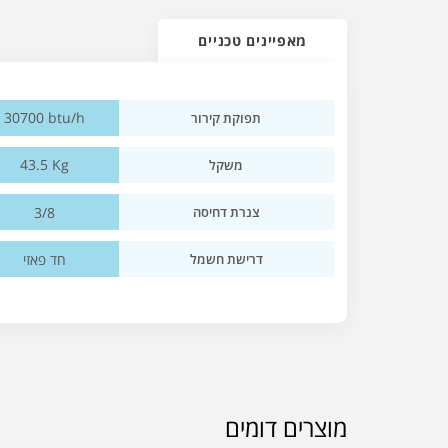
מאפיינים טכניים
30700 btu/h
תפוקת קירור
43.5 Kg
משקל
3/8
צנרת דחיסה
חד פאזי
דרישת חשמל
מוצרים דומים