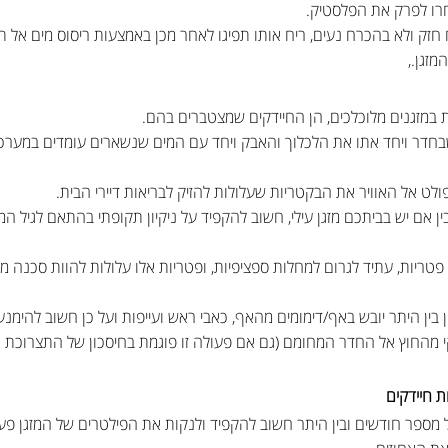
רו לפרק את הפלסטיק.
מזגן.,
במזגנים מלוכלכים, הן החיידקים שמצטברים בהם.
שבחדר ויחד אתו את הלכלוך והאבק ויחד עם המים שנשארים עומדים במערכת
ולט אל האוויר את הבקטריות שעלולות להזיק לבריאות דיירי הבית.
ין אם יש בביתכם מזגן עילי, חשוב להקפיד על ניקיון תקופתי בהתאם לגיל ה
פטריות, עתיד לגרום למחלות ספציפיות, ופטריות אלו עלולות להוות סכנה מ
 בין היתר יובש באף/דימומים מהאף, כאבי ראש ועייפות ועל כן חשוב להימנע
י מהחוץ אל החדר המחומם (גם אם פעולה זו פוגמת בחיסכון של התצרוכת חש
 חיידקים
כל מספר חודשים ובין היתר חשוב להקפיד ולנקות את הפילטרים של המזגן 