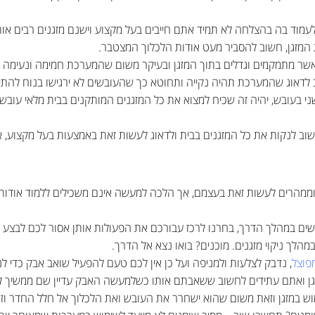
י לעמוד בה בהצלחה לא תמיד אתם חייבים בעל מקצוע וישנם מזגנים רבים או
המזגן, חשוב להסביר מעט אודות הלכלוך המצטבר.
ם אשר מתמקמים וגדלים בתוך המזגן ובעיקר משום שהמערכת חמימה ונעימה 
לדאוג שהמערכת תהיה נקייה ותחוטא כך שהעובשים לא ירגישו בנוח להתי
 בעובש, יהיה זה שכיח למצוא את כל המזגנים המותקנים בבית מלאי עובש
שוב לנקות את כל המזגנים בבית ולדאוג לעשות זאת באמצעות בעל מקצוע, אך
 וממהרים לעשות זאת בעצמם, אך הלכה למעשה אינם משכילים ללמוד אודות ני
ים במהלך הדרך, בחרנו לרכז עבורכם את הפעולות אותן אסור לכם לבצע בת
הלך ניקוי מזגנים. מוכנים? בואו נצא אל הדרך.
מפוצל
, נדבק לצלעות ולמניפה ועל כן אין לכם טעם להפעיל שואב אבק כדי ל
ן ואתם עתידים לחשוב ששאבתם אותו כשלמעשה האבק עדיין שם ממשיך לע
מוש במזגן וזאת משום שהוא ישחרר את העובש ואת הלכלוך אל חלל החדר ו