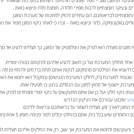
מנים? תחשבו שוב – מסיר שומנים לא מיועד לשימוש במערכות שמאוחר יותר 
ם ובעיקר חומצתיים לרבות מסירי חלודה, חומצת מלח וכיוצא בזאת .
 החומצתיים לבריאותכם, הם עתידים להזיק למתכות של מערכת המזגן.
ים באקונומיקה, כלור וכיוצא בזאת – זכרו כי לאחר ניקוי המזגן מפזר את 
 מזגנים מוצלח הוא לפרק את הפלסטיק של המזגן, כך תצליחו להגיע אל סך מ
 אחד מחלקי המערכת ועל כן חשוב להגיע אליהם ולנקותם בצורה יסודית.
להוציא את הפילטרים מהמקום, לנקות אותם תחת ברז מים ולהתיז פנימה חומ
שנצמד למערכת (רק לחלקי המערכת הנגישים) ובמקביל הוא יחטא את האזו
ערכת, יישטף אל מחוץ למזגן עם הנוזלים, ברגע בו תפעילו אותו.
ו ניקוי חלקי ועל כן אם אתם מתעקשים על ניקוי יסודי ומפחדים לפרק את ה
ועי
שיבצע עבורכם את הניקיון הנדרש.
נות המזגן לאורך זמן, מצליח לשמור על בריאותכם ובריאות ילדיכם.
היה ואתם מחפשים שיטות ניק
והעובשים ולחטא את המערכת, אך שוב, רק את החלקים אליהם תצליחו להת