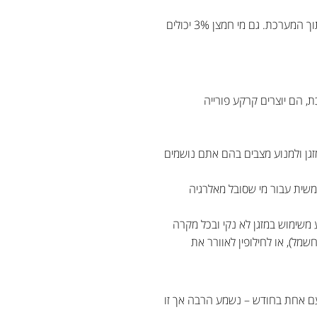
לאחר שתשפריצו את החומץ, צפו לריח חזק ולא בהכרח נעים, ריח אותו תפיגו לאחר מכן באמצעות ריסוס מים אל תוך המערכת. גם מי חמצן 3% יכולים
, הם יוצרים קרקע פורייה
מזגן ולמנוע מצבים בהם אתם נושמים
משית עבור מי שסובל מאלרגיה
 משימוש במזגן לא נקי ובכל מקרה
מל), או לחילופין לאוורר את
פעם אחת בחודש – נשמע הרבה אך זו