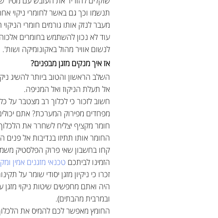
שוקלים להוריד את העובש עם מסיר שו
תנשמו וכך גם באשר לחומרי ניקוי אחרי
מעבר לנזק אותו גורמים חומרי הניקוי
עוד לא נכון להשתמש בחומרים אלכוהולי
לנשום אוויר מהול באקונומיקה ושות'.
אז איך מנקים מזגן מבפנים?
השלב הראשון והטוב ביותר להשיג ניקוי
אל תעלת הניקוז ואל המניפה.
חשוב לזכור כי לכלוך רב מצטבר על כל
מפחדים מפירוק המערכת? אתם יכולים 
חומר מקציף יצליח לשחרר את הלכלוך 
החומר אותו תתיזו בנדיבות אל פנים המ
קחו בחשבון שאי פרוק הפלסטיק משמעות
הזמינו לביתכם
טכנאי מזגנים אמין ומקצ
זכרו כי ניקיון מזגן יסודי שומר על תקי
ובמרבית מהבתים).
החומץ מאפשר לכם להמיס את הלכלוך 