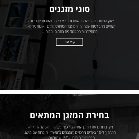
סוגי מזגנים
שוק המיזוג חווה בשנים האחרונות לא מעט מהפכות טכנולוגיות.
שתיים מהבולטות שבהן הן המעבר המוחלט למזגני אינוורטר לאור
ההתקדמות הטכנולוגית בתחום ומכוח ...
קרא עוד
בחירת המזגן המתאים
איך בוחרים את המזגן המתאים לכם? בעיקרון, אפשר לחלק את
התהליך ל-10 צעדים מרכזיים (הסברים בהמשך): היכרות עם מושגי
הבסיס (כוח סוס, BTU, אינוורטר, ...