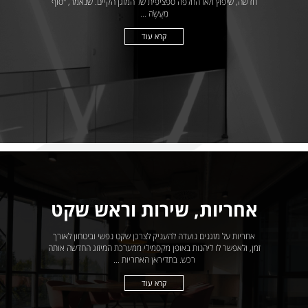
חדשה, שיפוץ ו/או החלפה ספציפית של המזגן הקיים. שנאמר, "סוֹף
מַעֲשֶׂה ...
קרא עוד
אחריות, שירות וראש שקט
אחריות על מזגנים נועדה להעניק לצרכן שקט נפשי וביטחון לאורך
זמן, ולאפשר לו ליהנות באופן מקסמילי ממערכת המיזוג החדשה אותה
רכש. בתדיראן האחריות ...
קרא עוד