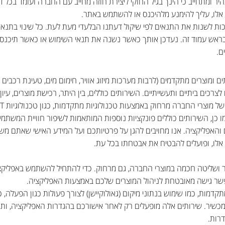
ר ומתחייב כי הינך בגיל החוקי ליצירת חוזה מחייב עם החברה ועומד בכל 
 אלו, עליך להימנע מלהיכנס או להשתמש באתר.
ות לשנות את התנאים לפי שיקול דעתנו הבלעדי מעת לעת. כל שינוי בתנא
בראש עמוד זה. נעדכן אותך כאשר נשנה את תנאי השימוש או כאשר תיכנס 
ם.
ם ומוצרים מתקדמים (לרבות מערכות מיזוג אוויר, חימום מים, טעינת רכבים
צרכים ביתיים ותעשייתיים. השירותים כוללים, בין היתר, רכישת מוצרים, עיון
 כן, השירותים כוללים פונקציות נוספות המותאמות לשיפור חוויית המשתמש 
אפליקציה. אנו מחויבים להגן על פרטיותכם ועל המידע האישי שאתם מש
אלו, ופועלים להבטיח את אבטחתו בכל עת.
ושליטה חכמה במוצרי החברה, גם מרחוק. כדי להתחיל להשתמש באפליקציה
פשר גישה מאובטחת לניהול המוצרים שלכם באמצעות האפליקציה.
קדמות, כמו שימוש בנתוני מיקום (גאולוקיישן) לצורך פעולות כגון הפעלה, כי
שיר. שירותים אלה מופעלים רק לאחר אישורכם בהגדרות האפליקציה, ותמ
רות.