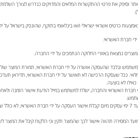
 וסיפק את פרטי ההתקשרות המלאים והמדויקים כנדרש לצורך השלמת ע
.
עות כרטיס אשראי ישראלי ו/או בינלאומי בתוקף, שהונפק בישראל על יד
די חברת האשראי.
וצרים נמצאת באזורי החלוקה הנתמכים על ידי החברה.
שתמש ובלבד שהעסקה אושרה על ידי חברת האשראי, תמורת המוצר שולמה 
אי. ככל שעסקת הרכישה לא תאושר על ידי חברת האשראי, תדיראן תעד
כאילו לא בוצעה.
י חברת האשראי והחברה, ישלח למשתמש במייל הודעת אישור הזמנה ולאח
תמש.
מועד אספקת המוצר יהיה עד 7 ימי עסקים מיום קבלת אישור העסקה על ידי חברת האשראי, לא כו
עד המסירה תהווה אישור לכך שהמוצר תקין וכי הלקוח קיבל את המוצר לשב