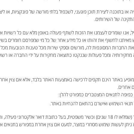
ו בתוכנה ליצירת תוכן פוגעני, לשכפול בלתי מורשה של פונקציות, או ליצ
תקינה של השירותים.
ל, אנו שומרים לעצמנו את הזכות לשתף פעולה באופן מלא עם כל רשויות אכ
מאיתנו לחשוף את זהותו או כל מידע אחר של כל מי שמפרסם חומרים בשיר
את החברות המסונפות לה, מורשים וספקי שירות מכל טענות הנובעות מכל 
חקירותיה ומכל פעולות שננקטו כתוצאה מחקירות על ידי החברה או רשויו
כמופיע באתר הינם תקפים לרכישה באמצעות האתר בלבד, אלא אם צוין אחר
 אחרים.
כפופה לתנאים המצטברים כמפורט להלן:
נאי השימוש ואישרם בהתאם להנחיות באתר.
המשתמש הינו בגיר (שמלאו לו 18 שנים) וכשיר משפטית, בעל כתובת דואר אלקטרוני 
לא ניתן לעשות שימוש מסחרי במוצר, למעט אם צוין אחרת במפורש בתנאים או