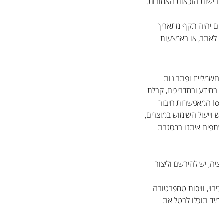
דרישות הזכאות האמורות.
ים יהיה תקף מתאריך
לאתר, או באמצעות
 חשמליים ופתרונות
 במידע ובמדריכים, קבלת
תמיכה טכנית, וניהול חכם של מוצרי החברה מרחוק באמצעות טכנולוגיות מתקדמות, כגון טכנולוגיות IoT המאפשרות חיבור
וייעול השימוש במוצרים,
תפים איתנו במסגרת
, יש להירשם וליצור
בוי, וויסות טמפרטורה –
יד תוכלו לבטל את