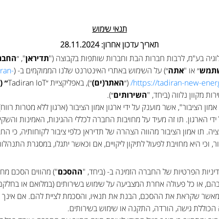
תנאי שימוש
תאריך עדכון אחרון: 28.11.2024
לוגיה בע"מ, לרבות חברות הבת וחברות שותפות בקבוצה ("
תדיראן
", ״
החבר
תמש
״ או "
אתה
״) על השימוש באתרי האינטרנט שלנו הממוקמים ב- (
ran-
https://tadiran-new-energy
(״
האתר(ים)
״), באפליקציית ״Tadiran IoT
״ (
ירות מקוון נלווה (ביחד, "
השירותים
״).
ון הציבור", אשר מוענק על ידי ארגון אמון הציבור (ארגון ללא מטרות רווח)
די הארגון. תו זה מעיד על מחויבות החברה לכללי ההגינות, האמינות והשקיפ
יה. תו אמון הציבור מהווה הצהרה של תדיראן כלפי ציבור לקוחותיה, כי ה
ר, וכי היא מחויבת לפעול לתיקון ליקויים, אם וכאשר יתגלו, במסגרת התנהלו
דיניות הפרטיות של החברה הזמינה ב- (ביחד, "
ההסכם
") מהווים הסכם מחיי
 בהם, או כל פעולה אחרת המצביעה על שימוש בשירותים (במלואם או בחלקם
אשר שקראת את ההסכם, הבנת את תנאיו, והסכמת לציית להם. אם אינך מ
הכוללת גישה, הורדה, התקנה או שימוש בשירותים.