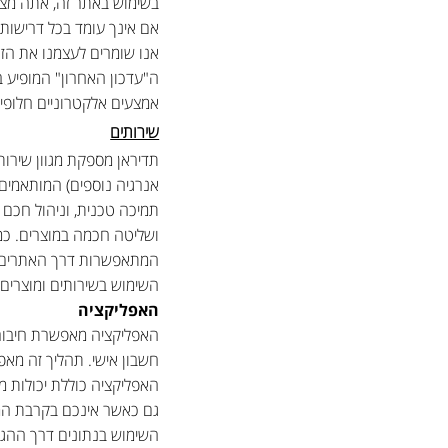
בשימוש באתר זה, אתה מצהי
אם אינך עומד בכל דרישות
אנו שומרים לעצמנו את הזכ
ה"עדכון האחרון" המופיע 
אמצעים אלקטרוניים חלופיי
שירותים
תדיראן מספקת מגוון שירותי
אנרגיה נוספים) המותאמים ל
ושליטה חכמה במוצרים. כמו
המתאפשרות דרך האתרים וה
השימוש בשירותים ומוצרים 
האפליקציה
האפליקציה מאפשרת חיבור 
חשבון אישי. תהליך זה מא
האפליקציה כוללת יכולות מת
גם כאשר אינכם בקרבת המכ
השימוש בנתונים דרך ההגד