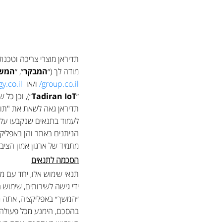
תדיראן מוצרי צריכה וטכנו
מודה לך (״
המבקר
״, ״
המש
group.co.il/
ו/או
.co.il/
״
Tadiran IoT
״), וכן כל ש
תדיראן גאה לשאת את "תו אמ
לעמוד בתנאים שנקבעו על י
הניתנים באתר והן באפליקצ
מתמיד של ארגון אמון הציבו
הסכמה לתנאים
תנאי שימוש אלו, יחד עם מ
ידי גישה לשירותים, שימוש
״המשך״ באפליקציה, אתה מ
בהסכם, הימנע מכל פעולה 