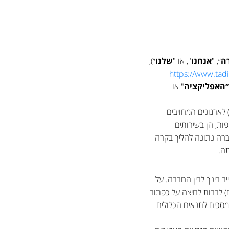
ה
״, "
אנחנו
", או "
שלנו
״),
https://www.tadi
״
האפליקציה
" או
 לארגונים המחויבים
ות, הן בשירותים
חברה נתונה להליך בקרה
תה.
ב בינך לבין החברה. על
) לרבות לחיצה על כפתור
סכים לתנאים הכלולים