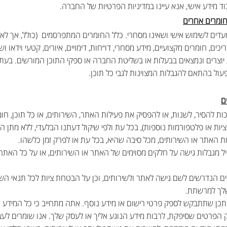
ד מידע אישי, אנא עיינו במדיניות הפרטיות של החברה.
חומרים אחרים
עדים לשימוש אישי ושאינו מסחרי. כלל החומרים המתפרסמים (כולל, אך לא מו
ים, חומרים מקצועיים, מידע מסחרי, דו״חות, דימויים, איורים, קטעי וידאו ושי
ות יוצרים ונמצאים בבעלות או בשליטת החברה או ספקי התוכן המורשים. בעת
פעול בהתאם להגבלות המצוינות לגבי כל תוכן.
ם
ת להסיר, לשנות, או להפסיק את פעילות האתר, השירותים, או כל תוכן, חומר
קציות או פלטפורמות נוספות), בכל עת ולפי שיקול דעתנו הבלעדי, ללא מתן
נות האתר או השירותים, מכל סיבה שהיא, בכל עת או לפרק זמן כלשהו.
ל מגבלות גישה על חלקים מסוימים של האתר או השירותים, או על כל האתר
 הנדרשים לשם גישה לאתר ולשירותים, וכן על הבטחת ציות לכל תנאי השימ
לך למרשתת.
יתכן שתתבקש לספק פרטי רישום או מידע נוסף. אתה מתחייב כי כל המידע 
וק הפרטים שסיפקת, לרבות מידע הנוגע אליך או לעסק שלך. אנו שומרים לעצמ