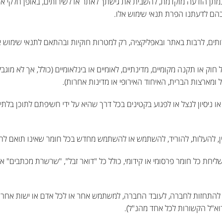
מתן הודעה מוקדמת, להשבית את גישתך לאתר או לשירותים, באופן חלקי או
בהם לדעתנו הפרת תנאי שימוש אלו.
ם, לרבות באתר ובאפליקציה, רק למטרות חוקיות ובהתאם לתנאי שימוש 
וק או תקנה מקומיים, מדינתיים, לאומיים או בינלאומיים (כולל, אך לא מוגבל,
 ומארצות הברית, האיחוד האירופי או מדינות אחרות).
 או ניסיון לנצל או לפגוע בקטינים בכל דרך שהיא על ידי חשיפתם לתוכן בלת
ין, להעלות, להוריד, להשתמש או להשתמש מחדש בכל חומר שאינו תואם לתנ
ליחת כל חומר פרסומי או קידומי, כולל כל "דואר זבל", "שרשרת מכתבים" 
להתחזות לחברה, לעובד החברה, למשתמש אחר או לכל אדם או ישות אחרת 
א"ל הקשורות לכל אחד מהנ"ל).