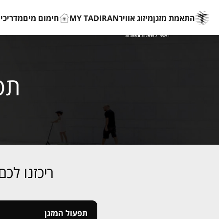
התאמת מזגן
מיזוג אוויר
MY TADIRAN
חימום מים
מדריכים
ראשי
/ שאלות ותשובות
תפ
ריכזנו לכ
תפעול המזגן