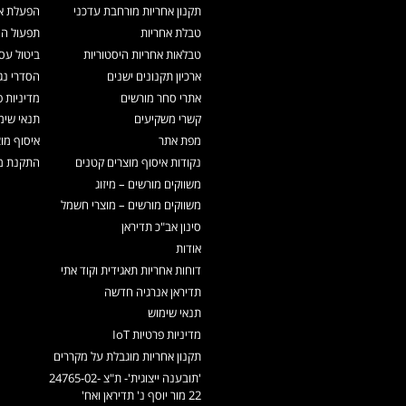
תקנון אחריות מורחבת עדכני
הפעלת אח
טבלת אחריות
תפעול המ
טבלאות אחריות היסטוריות
ביטול עס
ארכיון תקנונים ישנים
הסדרי נג
אתרי סחר מורשים
מדיניות פ
קשרי משקיעים
תנאי שימ
מפת אתר
איסוף מו
נקודות איסוף מוצרים קטנים
התקנת מכ
משווקים מורשים – מיזוג
משווקים מורשים – מוצרי חשמל
סינון אב"כ תדיראן
אודות
דוחות אחריות תאגידית וקוד אתי
תדיראן אנרגיה חדשה
תנאי שימוש
מדיניות פרטיות IoT
תקנון אחריות מוגבלת על מקררים
'תובענה ייצוגית'- ת"צ 24765-02-
22 מור יוסף נ' תדיראן ואח'