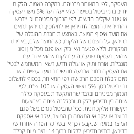
העסקה, לפי המאוחר מבניהם. במקרה כאמור, הלקוח
יחויב בדמי ביטול בשיעור שלא יעלה על 5% משווי עסקה
או 100 שקלים חדשים, לפי הנמוך מביניהם וכן יידרש
להחזיר את המוצר לתדיראן או לחילופין, תדיראן תתאם
את מועד איסוף המוצר, באמצעות חברת ההובלה של
תדיראן, על חשבונו של הלקוח, כשהמוצר שלם, באריזתו
המקורית, וללא פגיעה ו/או נזק ו/או פגם מכל מין וסוג
שהוא. בעסקת שנערכה עם לקוח שהוא אדם עם
מוגבלות, אזרח ותיק או עולה חדש, רשאי המשתמש לבטל
את העסקה בתוך ארבעה חודשים ממועד עשייתה או
מיום קבלת הסכם הרכישה לפי המאוחר, בכפוף לתשלום
דמי ביטול בסך 5% משווי העסקה או 100 ש"ח, לפי
הנמוך מביניהם ובלבד שההתקשרות בעסקה כללה
שיחה בין תדיראן ללקוח, ובכלל זה שיחה באמצעות
תקשורת אלקטרונית. ככל שהביטול נגרם בשל פגם
במוצר או עקב אי התאמה בן המוצר, עקב אי אספקת
המוצר במועד שנקבע לכך או בשל כל הפרה אחרת של
תדיראן, תחזיר תדיראן ללקוח בתוך 14 ימים מיום קבלת