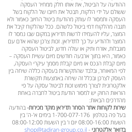
ההודעה על הביטול, את אותו חלק ממחיר העסקה
ששולם על ידי הלקוח, תבטל את חיובו של הלקוח בשל
העסקה ותמסור לו עותק מהודעת ביטול החיוב כאמור ולא
תגבה מהלקוח דמי ביטול כלשהם. ככל שהלקוח קיבל את
המוצר, עליו להעמידו לרשות תדיראן במקום שבו נמסר לו
המוצר ולהודיע על כך לתדיראן. זכות צרכן שהוא אדם עם
מוגבלות, אזרח ותיק או עולה חדש, לביטול העסקה
כאמור, היא בתוך ארבעה חודשים מיום עשיית העסקה –
מיום קבלת הנכס או מיום קבלת מסמך עיקרי העסקה,
לפי המאוחר, ובלבד שהתקשרות בעסקה כללה שיחה בין
העוסק לצרכן ובכלל זה שיחה באמצעות תקשורת
אלקטרונית לצורך מימוש זכות לביטול עסקה על פי
הוראות החוק יש למסור הודעת ביטול לחברה באחת
מהדרכים הבאות:
שירות לקוחות אתר הסחר תדיראן מוקד מכירות-
בהודעה
בעל פה בטלפון 1-700-077-176 בימים א'-ה' בין
השעות 08:00-16:00 יום ו' בין השעות 08:00-12:00
בדואר אלקטרוני
-
shop@tadiran-group.co.il