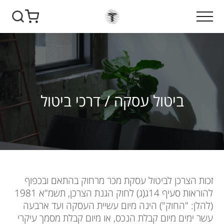
ביטול עסקה / דרכי ביטול
זכות הצרכן לביטול עסקת מכר מרחוק בהתאם ובכפוף
להוראות סעיף 14ג(ג) לחוק הגנת הצרכן, תשמ"א 1981
(להלן: "החוק") הינה מיום עשיית העסקה ועד ארבעה
עשר ימים מיום קבלת הנכס, או מיום קבלת מסמך עיקרי