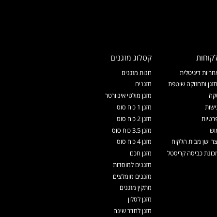
קוחות
קטלוג מזגנים
ריות דיגיטלית
חנות מזגנים
זגן ותחזוקה שוטפת
מזגנים
קה
מזגן מולטי אינוורטר
ישות
מזגן 1 כוח סוס
רטיות
מזגן 2 כוח סוס
וש
מזגן 3.5 כוח סוס
צר ישן מבית הלקוח
מזגן 4 כוח סוס
ונת כביסה קריסטל
מזגן חכם
מזגנים למוסדות
מזגנים מומלצים
מתקין מזגנים
מזגן לסלון
מזגן לחדר שינה