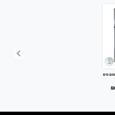
ום מים
₪