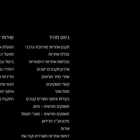
ניווט מהיר
שירות ל
תקנון אחריות מורחבת עדכני
הפעלת אח
טבלת אחריות
תפעול המ
טבלאות אחריות היסטוריות
ביטול עס
ארכיון תקנונים ישנים
הסדרי נג
אתרי סחר מורשים
מדיניות פ
קשרי משקיעים
תנאי שימ
מפת אתר
איסוף מו
נקודות איסוף מוצרים קטנים
התקנת מכ
משווקים מורשים – מיזוג
משווקים מורשים – מוצרי חשמל
סינון אב"כ תדיראן
אודות
דוחות אחריות תאגידית וקוד אתי