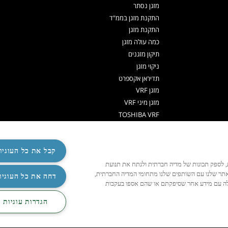
מזגן נסתר
התקנת מזגן בממ"ד
התקנת מזגן
כמה עולה מזגן
תיקון מזגנים
ניקוי מזגן
תדיראן אקספרט
מזגן VRF
מזגן מיני VRF
TOSHIBA VRF
TADIRAN VRF PRIME
אפליקציה שלט למזגן
משאבות חום לחימום מים
קבל את כל העוגיו
משאבות חום
ישית תוכן ומודעות, לספק תכונות של מדיה חברתית ולנתח את תנועת
שלט למזגן אוניברסלי
אתר שלנו עם השותפים שלנו מתחומי המדיה החברתית,
‏דחה את כל העוגיו
האלה עם מידע אחר שסיפקתם או שהם אספו בעקבות
R32
‏הגדרות עוגיות