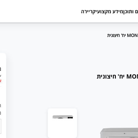
 ותוכן
מידע מקצועי
קריירה
מ
עד 12 תשלומים 
א
ר
מ