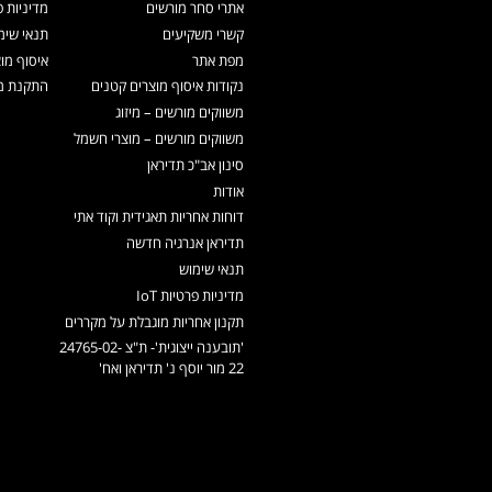
אתרי סחר מורשים
מדיניות פ
קשרי משקיעים
תנאי שימ
מפת אתר
איסוף מו
נקודות איסוף מוצרים קטנים
התקנת מכ
משווקים מורשים – מיזוג
משווקים מורשים – מוצרי חשמל
סינון אב"כ תדיראן
אודות
דוחות אחריות תאגידית וקוד אתי
תדיראן אנרגיה חדשה
תנאי שימוש
מדיניות פרטיות IoT
תקנון אחריות מוגבלת על מקררים
'תובענה ייצוגית'- ת"צ 24765-02-
22 מור יוסף נ' תדיראן ואח'