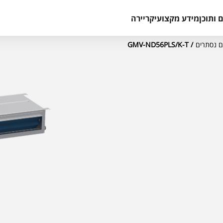
 ותוכן
מידע מקצועי
קריירה
/ GMV-ND56PLS/K-T