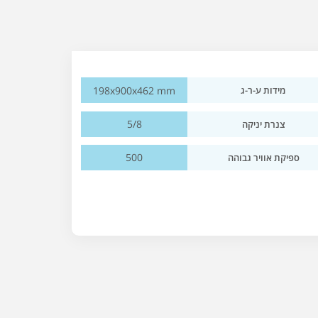
198x900x462 mm
מידות ע-ר-ג
5/8
צנרת יניקה
500
ספיקת אוויר גבוהה