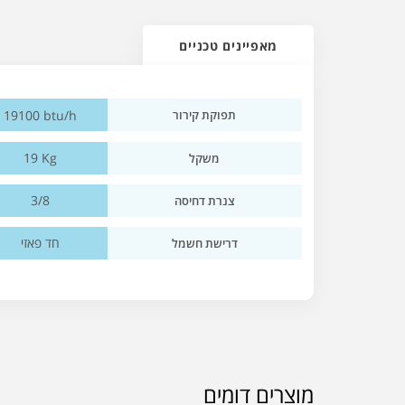
מאפיינים טכניים
19100 btu/h
תפוקת קירור
19 Kg
משקל
3/8
צנרת דחיסה
חד פאזי
דרישת חשמל
מוצרים דומים