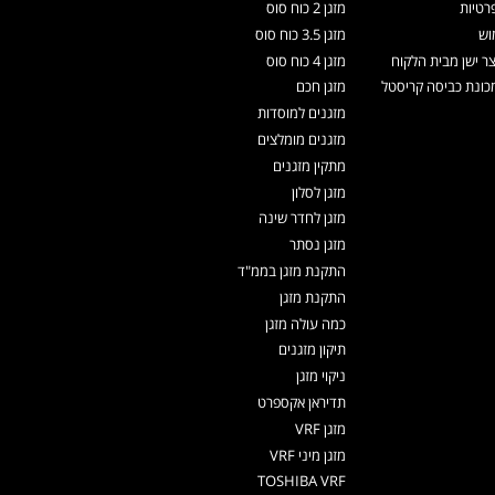
רטיות
מזגן 2 כוח סוס
וש
מזגן 3.5 כוח סוס
צר ישן מבית הלקוח
מזגן 4 כוח סוס
ונת כביסה קריסטל
מזגן חכם
מזגנים למוסדות
מזגנים מומלצים
מתקין מזגנים
מזגן לסלון
מזגן לחדר שינה
מזגן נסתר
התקנת מזגן בממ"ד
התקנת מזגן
כמה עולה מזגן
תיקון מזגנים
ניקוי מזגן
תדיראן אקספרט
מזגן VRF
מזגן מיני VRF
TOSHIBA VRF