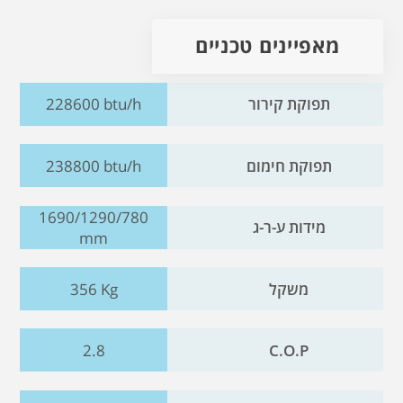
מאפיינים טכניים
תפוקת קירור
228600 btu/h
תפוקת חימום
238800 btu/h
1690/1290/780
מידות ע-ר-ג
mm
משקל
356 Kg
2.8
C.O.P