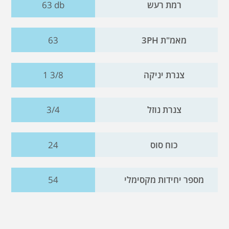
רמת רעש
63 db
מאמ"ת 3PH
63
צנרת יניקה
1 3/8
צנרת נוזל
3/4
כוח סוס
24
מספר יחידות מקסימלי
54