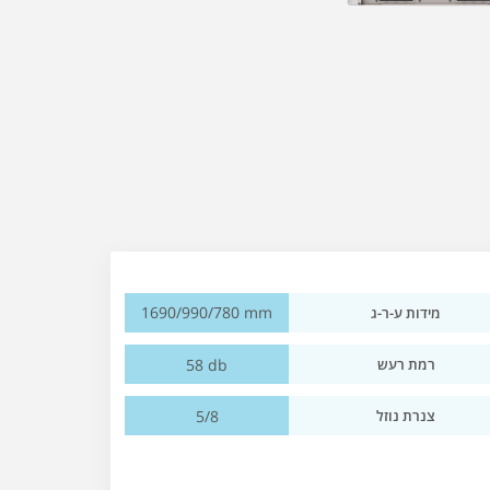
1690/990/780 mm
מידות ע-ר-ג
58 db
רמת רעש
5/8
צנרת נוזל