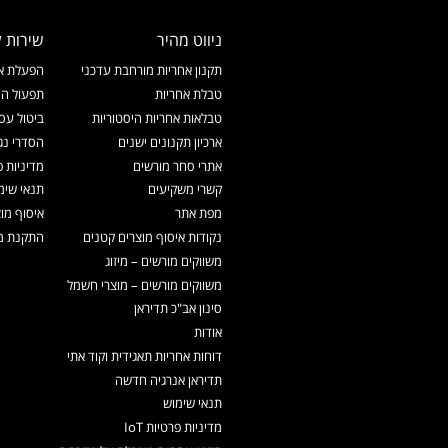
ניווט מהיר
שירות ל
תקנון אחריות מורחבת עדכני
הפעלת אח
טבלת אחריות
תפעול המ
טבלאות אחריות היסטוריות
ביטול עס
ארכיון תקנונים ישנים
הסדרי נג
אתרי סחר מורשים
מדיניות פ
קשרי משקיעים
תנאי שימ
מפת אתר
איסוף מו
נקודות איסוף מוצרים קטנים
התקנת מכ
משווקים מורשים – מיזוג
משווקים מורשים – מוצרי חשמל
סינון אב"כ תדיראן
אודות
דוחות אחריות תאגידית וקוד אתי
תדיראן אנרגיה חדשה
תנאי שימוש
מדיניות פרטיות IoT