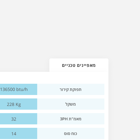
מאפיינים טכניים
136500 btu/h
תפוקת קירור
228 Kg
משקל
32
מאמ"ת 3PH
14
כוח סוס