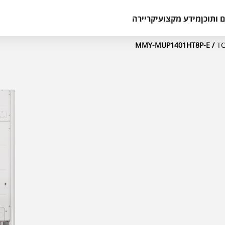
 ותוכן
מידע מקצועי
קריירה
/ MMY-MUP1401HT8P-E
T