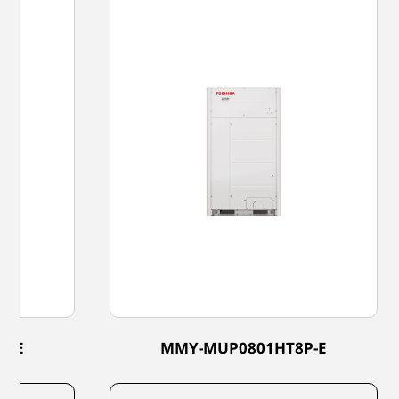
P-E
MMY-MUP0801HT8P-E