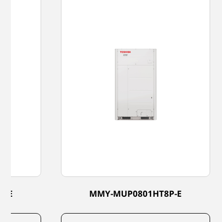
P-E
MMY-MUP0801HT8P-E