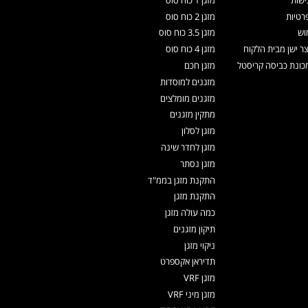
רטיות
מזגן 2 כוח סוס
וש
מזגן 3.5 כוח סוס
צר ישן מבית הלקוח
מזגן 4 כוח סוס
ונת כביסה קריסטל
מזגן חכם
מזגנים למוסדות
מזגנים מומלצים
מתקין מזגנים
מזגן לסלון
מזגן לחדר שינה
מזגן נסתר
התקנת מזגן בממ"ד
התקנת מזגן
כמה עולה מזגן
תיקון מזגנים
ניקוי מזגן
תדיראן אקספרט
מזגן VRF
מזגן מיני VRF