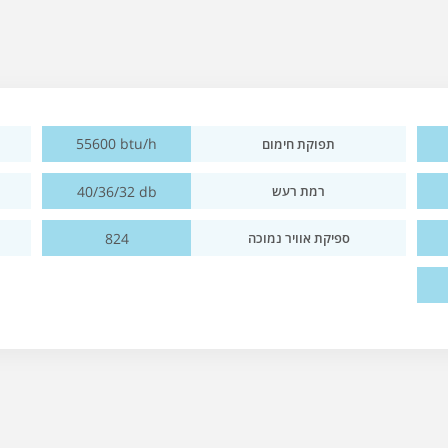
55600 btu/h
תפוקת חימום
40/36/32 db
רמת רעש
824
ספיקת אוויר נמוכה