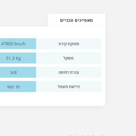
מאפיינים טכניים
47800 btu/h
תפוקת קירור
51.3 Kg
משקל
3/8
צנרת דחיסה
חד פאזי
דרישת חשמל