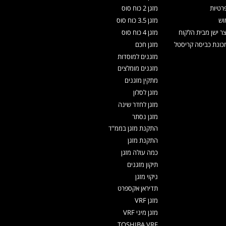
רטיות
מזגן 2 כוח סוס
וש
מזגן 3.5 כוח סוס
צר ישן מבית הלקוח
מזגן 4 כוח סוס
ונת כביסה קריסטל
מזגן חכם
מזגנים למוסדות
מזגנים מומלצים
מתקין מזגנים
מזגן לסלון
מזגן לחדר שינה
מזגן נסתר
התקנת מזגן בממ"ד
התקנת מזגן
כמה עולה מזגן
תיקון מזגנים
ניקוי מזגן
תדיראן אקספרט
מזגן VRF
מזגן מיני VRF
TOSHIBA VRF