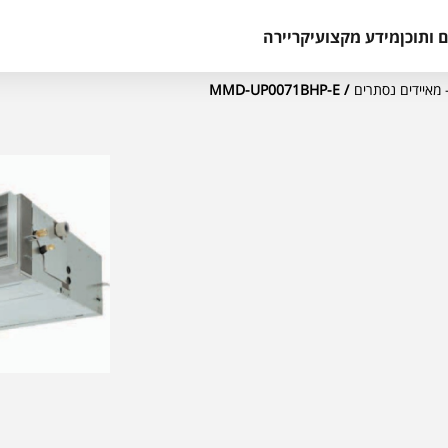
 ותוכן
מידע מקצועי
קריירה
/ MMD-UP0071BHP-E