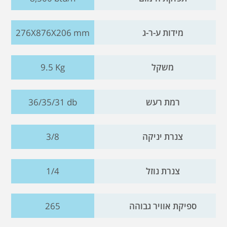
מידות ע-ר-ג
276X876X206 mm
משקל
9.5 Kg
רמת רעש
36/35/31 db
צנרת יניקה
3/8
צנרת נוזל
1/4
ספיקת אוויר גבוהה
265