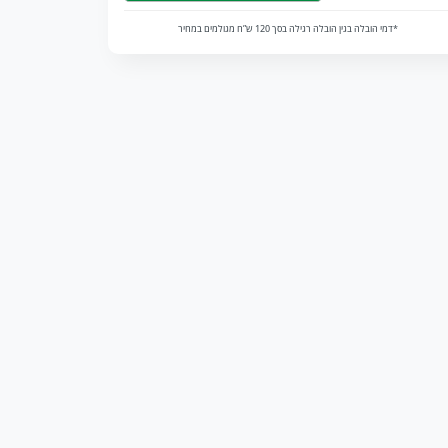
*דמי הובלה בגין הובלה רגילה בסך 120 ש”ח מגולמים במחיר