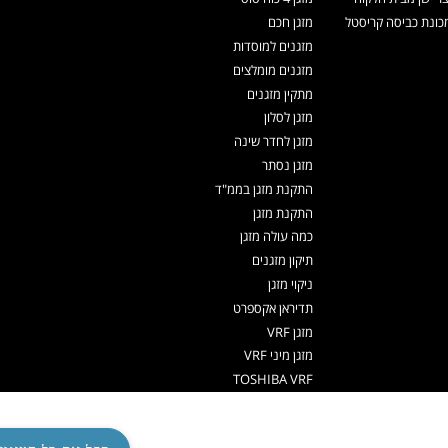
ונת כביסה קריסטל
מזגן חכם
מזגנים למוסדות
מזגנים מומלצים
מתקין מזגנים
מזגן לסלון
מזגן לחדר שינה
מזגן נסתר
התקנת מזגן בממ"ד
התקנת מזגן
כמה עולה מזגן
תיקון מזגנים
ניקוי מזגן
תדיראן אקספרט
מזגן VRF
מזגן מיני VRF
TOSHIBA VRF
TADIRAN VRF PRIME
אפליקציה שלט למזגן