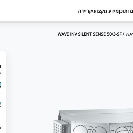
 ותוכן
מידע מקצועי
קריירה
/ WAVE INV SILENT SENSE 50/3-SF
WAV
מ
עד 12 תשלומים 
כ