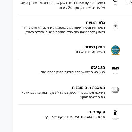
ליטה
הפעלת/הפסקת פעולת המזגן באופן אוטומטי וחזרתי, לפי כיוון מראש
של עד שלושה פרקי זמן ב-24 שעות.
גלאי תנועה
הפעלה או הפסקת פעולת מזגן באמצעות זיהוי נוכחות אדם בחדר
לחיסכון ניכר בחשמל (אופציונלי בתוספת תשלום ואספקה בנפרד)
התקן כשרות
באישור משמרת השבת
מגע יבש
מגע יבש המאפשר כיבוי והדלקת המזגן במתח נמוך.
משאבת מים מובנית
משאבת מים מובנית המספקת פתרון להתקנה במקומות עם אתגרי
ניתוב לצנרת הניקוז
פיקוד קיר
אפשרות הפעלה גם ע”י יחידת הפיקוד שעל הקיר.