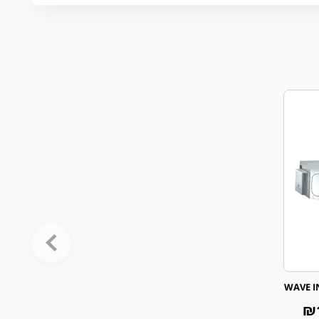
WAVE IN
₪