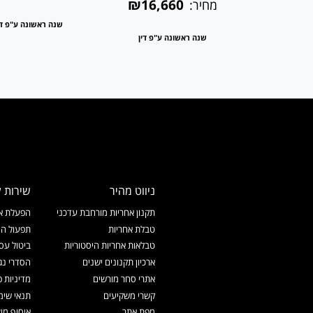
₪16,660
מחיר:
שנה ראשונה ע"פ די
שנה ראשונה ע"פ דין
ניווט מהיר
שירות ל
תקנון אחריות מורחבת עדכני
הפעלת אח
טבלת אחריות
תפעול המ
טבלאות אחריות היסטוריות
ביטול עס
ארכיון תקנונים ישנים
הסדרי נג
אתרי סחר מורשים
מדיניות פ
קשרי משקיעים
תנאי שימ
מפת אתר
איסוף מו