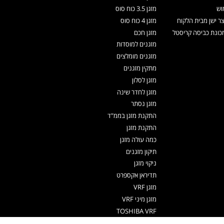
וש
מזגן 3.5 כוח סוס
צר ישן מבית הלקוח
מזגן 4 כוח סוס
ונת כביסה קריסטל
מזגן חכם
מזגנים למוסדות
מזגנים מומלצים
מתקין מזגנים
מזגן לסלון
מזגן לחדר שינה
מזגן נסתר
התקנת מזגן בממ"ד
התקנת מזגן
כמה עולה מזגן
תיקון מזגנים
ניקוי מזגן
תדיראן אקספרט
מזגן VRF
מזגן מיני VRF
TOSHIBA VRF
TADIRAN VRF PRIME