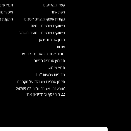
קשרי משקיעים
תנאי שימ
מפת אתר
איסוף מו
נקודות איסוף מוצרים קטנים
התקנת מכ
משווקים מורשים – מיזוג
משווקים מורשים – מוצרי חשמל
סינון אב"כ תדיראן
אודות
דוחות אחריות תאגידית וקוד אתי
תדיראן אנרגיה חדשה
תנאי שימוש
מדיניות פרטיות IoT
תקנון אחריות מוגבלת על מקררים
'תובענה ייצוגית'- ת"צ 24765-02-
22 מור יוסף נ' תדיראן ואח'