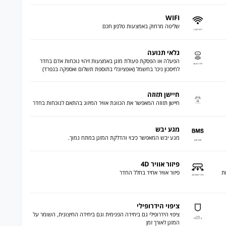
WIFI
שליטה מרחוק באמצעות טלפון חכם
גלאי תנועה
הפעלה או הפסקת פעולת מזגן באמצעות זיהוי נוכחות אדם בחדר
לחיסכון ניכר בחשמל (אופציונלי בתוספת תשלום ואספקה בנפרד)
חיישן תזוזה
חיישן תזוזה המאפשר את הכוונת אוויר המיזוג בהתאם לנוכחות בחדר
מגע יבש
מגע יבש המאפשר כיבוי והדלקת המזגן במתח נמוך.
פיזור אוויר 4D
ת
פיזור אוויר אחיד בחלל החדר
ציפוי הידרופילי
ציפוי הידרופילי גם ביחידה הפנימית וגם ביחידה החיצונית, השומר על
המזגן לאורך זמן