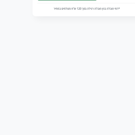
*דמי הובלה בגין הובלה רגילה בסך 120 ש”ח מגולמים במחיר