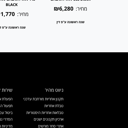
BLACK
b
₪6,280
מחיר:
1,770
₪3,1
מחיר:
שנה ראשונה ע"פ דין
 ע"פ דין
שנה ראשונה ע"פ די
ניווט מהיר
שירות ל
תקנון אחריות מורחבת עדכני
הפעלת אח
טבלת אחריות
תפעול המ
טבלאות אחריות היסטוריות
ביטול עס
ארכיון תקנונים ישנים
הסדרי נג
אתרי סחר מורשים
מדיניות פ