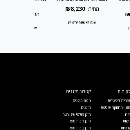
black
₪8,230
מחיר:
₪2,180
₪
מחיר:
שנה ראשונה ע"פ דין
ן
שנה ראשונה ע"פ דין
קוחות
קטלוג מזגנים
ריות דיגיטלית
חנות מזגנים
זגן ותחזוקה שוטפת
מזגנים
קה
מזגן מולטי אינוורטר
ישות
מזגן 1 כוח סוס
רטיות
מזגן 2 כוח סוס