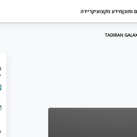
 ותוכן
מידע מקצועי
קריירה
מ
עד 12 תשלומים 
כ