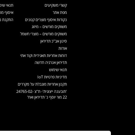
קשרי משקיעים
תנאי שימ
מפת אתר
איסוף מו
נקודות איסוף מוצרים קטנים
התקנת מכ
משווקים מורשים – מיזוג
משווקים מורשים – מוצרי חשמל
סינון אב"כ תדיראן
אודות
דוחות אחריות תאגידית וקוד אתי
תדיראן אנרגיה חדשה
תנאי שימוש
מדיניות פרטיות IoT
תקנון אחריות מוגבלת על מקררים
'תובענה ייצוגית'- ת"צ 24765-02-
22 מור יוסף נ' תדיראן ואח'