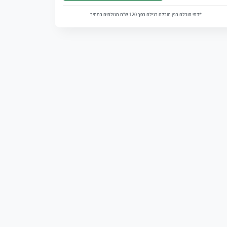
*דמי הובלה בגין הובלה רגילה בסך 120 ש”ח מגולמים במחיר