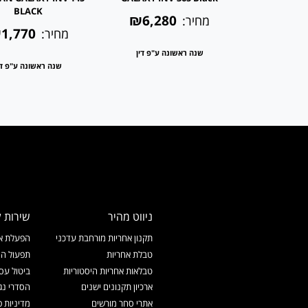
BLACK
b
₪6,280
מחיר:
1,770
₪2,1
מחיר:
שנה ראשונה ע"פ דין
 ע"פ דין
שנה ראשונה ע"פ די
ניווט מהיר
שירות ל
תקנון אחריות מורחבת עדכני
הפעלת אח
טבלת אחריות
תפעול המ
טבלאות אחריות היסטוריות
ביטול עס
ארכיון תקנונים ישנים
הסדרי נג
אתרי סחר מורשים
מדיניות פ