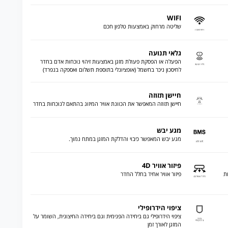
WIFI
שליטה מרחוק באמצעות טלפון חכם
גלאי תנועה
הפעלה או הפסקת פעולת מזגן באמצעות זיהוי נוכחות אדם בחדר
לחיסכון ניכר בחשמל (אופציונלי בתוספת תשלום ואספקה בנפרד)
חיישן תזוזה
חיישן תזוזה המאפשר את הכוונת אוויר המיזוג בהתאם לנוכחות בחדר
מגע יבש
מגע יבש המאפשר כיבוי והדלקת המזגן במתח נמוך.
פיזור אוויר 4D
ת
פיזור אוויר אחיד בחלל החדר
ציפוי הידרופילי
ציפוי הידרופילי גם ביחידה הפנימית וגם ביחידה החיצונית, השומר על
המזגן לאורך זמן