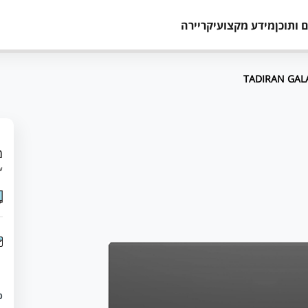
 ותוכן
מידע מקצועי
קריירה
מ
עד 12 תשלומים 
כ