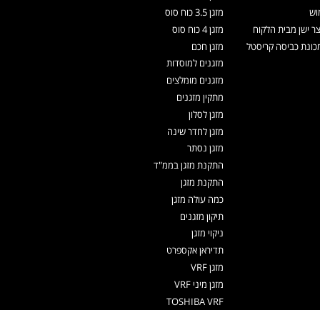
וש
מזגן 3.5 כוח סוס
צר ישן מבית הלקוח
מזגן 4 כוח סוס
ונת כביסה קריסטל
מזגן חכם
מזגנים למוסדות
מזגנים מומלצים
מתקין מזגנים
מזגן לסלון
מזגן לחדר שינה
מזגן נסתר
התקנת מזגן בממ"ד
התקנת מזגן
כמה עולה מזגן
תיקון מזגנים
ניקוי מזגן
תדיראן אקספרט
מזגן VRF
מזגן מיני VRF
TOSHIBA VRF
TADIRAN VRF PRIME