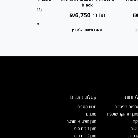
Black
₪8,230
מחיר:
₪6,750
₪
מחיר:
שנה ראשונה ע"פ דין
ן
שנה ראשונה ע"פ דין
קוחות
קטלוג מזגנים
ריות דיגיטלית
חנות מזגנים
זגן ותחזוקה שוטפת
מזגנים
קה
מזגן מולטי אינוורטר
ישות
מזגן 1 כוח סוס
רטיות
מזגן 2 כוח סוס