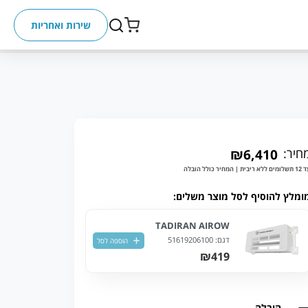
שירות ואחריות
חיר:
₪6,410
ללא ריבית | המחיר כולל הובלה
ומלץ להוסיף לסל מוצר משלים:
TADIRAN AIROW
דגם:
51619206100
הוספה לסל
₪419
הובלה