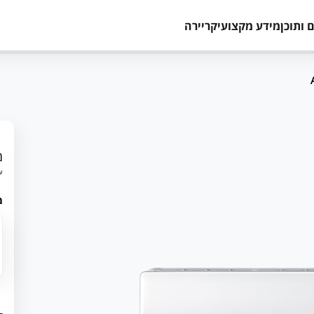
 ותוכן
מידע מקצועי
קריירה
מ
עד 12 תשלומים 
מ