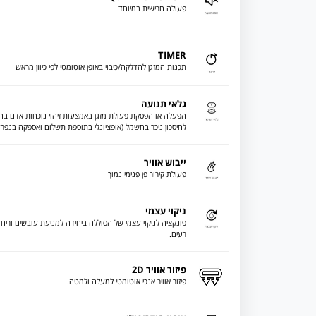
פעולה חרישית במיוחד
TIMER
תכנות המזגן להדלקה/כיבוי באופן אוטומטי לפי כיוון מראש
גלאי תנועה
הפעלה או הפסקת פעולת מזגן באמצעות זיהוי נוכחות אדם בח
לחיסכון ניכר בחשמל (אופציונלי בתוספת תשלום ואספקה בנפרד
ייבוש אוויר
פעולת קירור פן פנימי נמוך
ניקוי עצמי
פונקציה לניקוי עצמי של הסוללה ביחידה למניעת עובשים וריחו
רעים.
פיזור אוויר 2D
פיזור אוויר אנכי אוטומטי למעלה ולמטה.