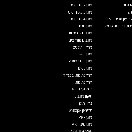
רטיות
מזגן 2 כוח סוס
וש
מזגן 3.5 כוח סוס
צר ישן מבית הלקוח
מזגן 4 כוח סוס
ונת כביסה קריסטל
מזגן חכם
מזגנים למוסדות
מזגנים מומלצים
מתקין מזגנים
מזגן לסלון
מזגן לחדר שינה
מזגן נסתר
התקנת מזגן בממ"ד
התקנת מזגן
כמה עולה מזגן
תיקון מזגנים
ניקוי מזגן
תדיראן אקספרט
מזגן VRF
מזגן מיני VRF
TOSHIBA VRF