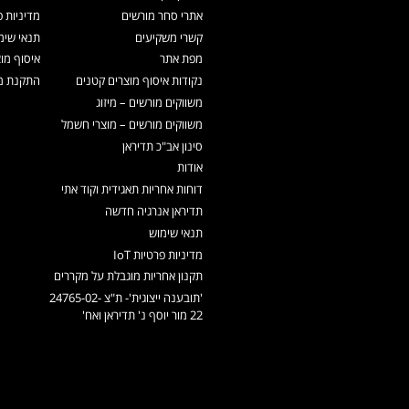
אתרי סחר מורשים
מדיניות פ
קשרי משקיעים
תנאי שימ
מפת אתר
איסוף מו
נקודות איסוף מוצרים קטנים
התקנת מכ
משווקים מורשים – מיזוג
משווקים מורשים – מוצרי חשמל
סינון אב"כ תדיראן
אודות
דוחות אחריות תאגידית וקוד אתי
תדיראן אנרגיה חדשה
תנאי שימוש
מדיניות פרטיות IoT
תקנון אחריות מוגבלת על מקררים
'תובענה ייצוגית'- ת"צ 24765-02-
22 מור יוסף נ' תדיראן ואח'