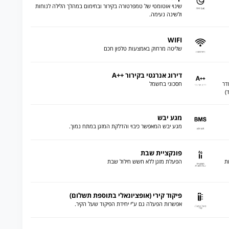
שינוי אוטומטי של טמפרטורה בקירור ובחימום במהלך הלילה לנוחות
ולשינה נעימה.
WIFI
שליטה מרחוק באמצעות טלפון חכם
דירוג אנרגטי בקירור ++A
דר
חסכוני בחשמל
)
מגע יבש
מגע יבש המאפשר כיבוי והדלקת המזגן במתח נמוך.
פונקציית שבת
ת
הפעלת מזגן ללא חשש חילול שבת
פיקוד קירי (אופציונאלי בתוספת תשלום)
אפשרות הפעלה גם ע”י יחידת הפיקוד שעל הקיר.