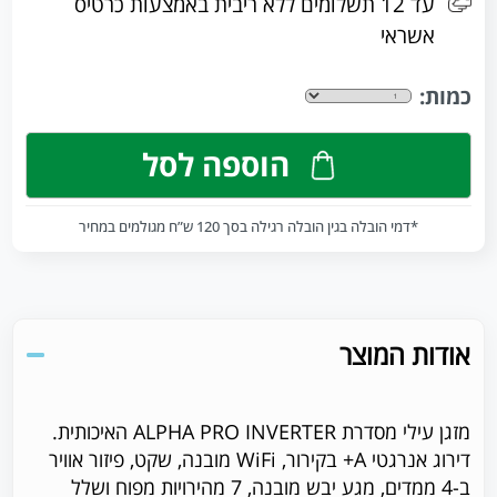
עד 12 תשלומים ללא ריבית באמצעות כרטיס
אשראי
כמות:
הוספה לסל
*דמי הובלה בגין הובלה רגילה בסך 120 ש”ח מגולמים במחיר
אודות המוצר
מזגן עילי מסדרת ALPHA PRO INVERTER האיכותית.
דירוג אנרגטי A+ בקירור, WiFi מובנה, שקט, פיזור אוויר
ב-4 ממדים, מגע יבש מובנה, 7 מהירויות מפוח ושלל