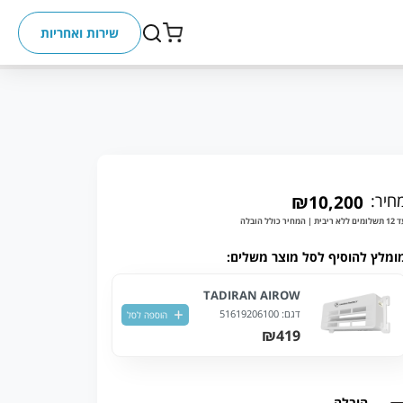
שירות ואחריות
חיר:
₪10,200
ללא ריבית | המחיר כולל הובלה
ומלץ להוסיף לסל מוצר משלים:
TADIRAN AIROW
דגם:
51619206100
הוספה לסל
₪419
הובלה