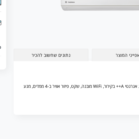
כ
פייני המוצר
נתונים שחשוב להכיר
מזגן עילי מסדרת ALPHA PRO INVERTER האיכותית. דירוג אנרגטי A++ בקירור, WiFi מובנה, שקט, פיזור אוויר ב-4 ממדים, מגע