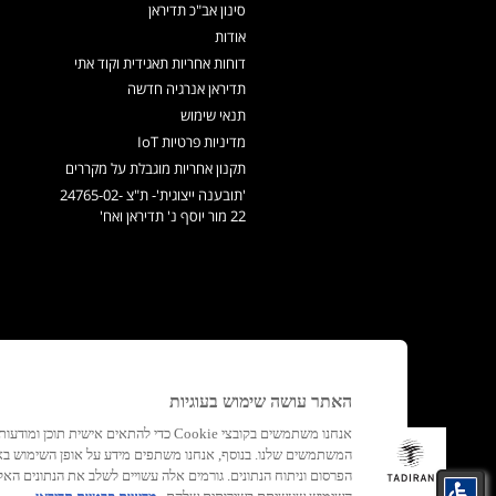
סינון אב"כ תדיראן
אודות
דוחות אחריות תאגידית וקוד אתי
תדיראן אנרגיה חדשה
תנאי שימוש
מדיניות פרטיות IoT
תקנון אחריות מוגבלת על מקררים
'תובענה ייצוגית'- ת"צ 24765-02-
22 מור יוסף נ' תדיראן ואח'
האתר עושה שימוש בעוגיות
אנחנו משתמשים בקובצי Cookie כדי להתאים א
המשתמשים שלנו. בנוסף, אנחנו משתפים מידע על אופן השימוש ב
הפרסום וניתוח הנתונים. גורמים אלה עשויים לשלב את הנתונים 