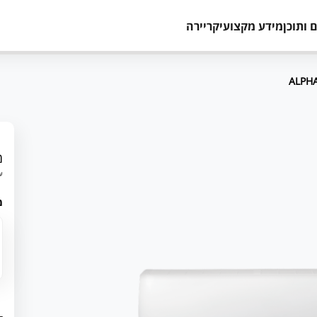
 ותוכן
מידע מקצועי
קריירה
מ
עד 12 תשלומים 
מ