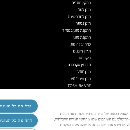
מתקין מזגנים
מזגן לסלון
מזגן לחדר שינה
מזגן נסתר
התקנת מזגן בממ"ד
התקנת מזגן
כמה עולה מזגן
תיקון מזגנים
ניקוי מזגן
תדיראן אקספרט
מזגן VRF
מזגן מיני VRF
TOSHIBA VRF
TADIRAN VRF PRIME
אפליקציה שלט למזגן
קבל את כל העוגיו
משאבות חום לחימום מים
משאבות חום
ישית תוכן ומודעות, לספק תכונות של מדיה חברתית ולנתח את תנועת
אתר שלנו עם השותפים שלנו מתחומי המדיה החברתית,
שלט למזגן אוניברסלי
‏דחה את כל העוגיו
האלה עם מידע אחר שסיפקתם או שהם אספו בעקבות
R32