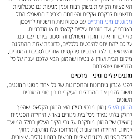
האופציות הקיימות בשוק רבות ועמן מגיעות גם טכנולוגיות
חדשניות לבקרת אקלים והפחתה בצריכת החשמל: החל
ממזגנים מיני מרכזיים
עם טכנולוגיות חדשניות לחיסכון
באנרגיה, ועד מזגנים עיליים קלאסיים או מודרניים.
כדי לבחור את המזגן המשתלם והחסכוני ביותר עבורכם,
עליכם להתייחס להיבטים כלכליים, כדוגמת עלות ההתקנה
והשימוש בו, לצד היבטים פרקטיים אחרים (סביבת המגורים,
מיקום הבית ועוד) שיבטיחו שהמזגן הבא שלכם יענה על כל
הדרישות שהצבתם.
מזגנים עיליים ומיני – מרכזיים
לפני שנדון ביתרונות והחסרונות של כל אחד מסוגי המזגנים,
חשוב להבין את ההבדלים העיקריים בין סוגי המזגנים
השונים.
המזגן העילי
(מזגן מרכזי רגיל) הוא המזגן הקלאסי שהפך
לחלק בלתי נפרד מכל בית מגורים בארץ. היחידה הפנימית
(מאייד) של המזגן מותקנת על גבי הקיר העליון בחלל המיועד
למיזוג, והיחידה החיצונית (המדחס) שלו מותקנת מחוץ
לחלל הפנימי. מזגנים עיליים מגיעים במגוון גדלים, עיצובים,