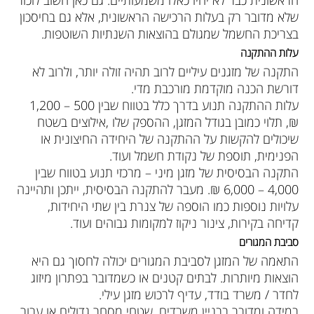
שלא מדובר רק בעלות הרכישה הראשונית, אלא גם בחיסכון
בצריכת החשמל שמגולם בהוצאות השנתיות השוטפות.
עלות ההתקנה
התקנה של מזגנים עיליים לרוב תהיה זולה יותר, ולרוב לא
דורשת הכנה מוקדמת מורכבת מדי.
עלות ההתקנה תנוע בדרך כלל בטווח שבין 500 – 1,200
₪, תלוי כמובן בגודל המזגן, ההספק שלו ,אילוצים בשטח
שיכולים להקשות על ההתקנה של היחידה החיצונית או
הפנימית, תוספת של נקודת חשמל ועוד.
התקנה הבסיסית של מזגן מיני – מרכזי תנוע בטווח שבין
4,000 – 6,000 ₪. מעבר להתקנה הבסיסית, ייתכן ותהיינה
עלויות נוספות כמו הוספה של צנרת בין שתי היחידות,
קדיחה בקירות, צינור ניקוז למקומות גבוהים ועוד.
סביבת המגורים
התאמה של המזגן לסביבת המגורים יכולה לחסוך גם היא
הוצאות מיותרות. לבתים קטנים או כשמדובר בפתרון מיזוג
לחדר / משרד בודד, עדיף לרכוש מזגן עילי.
במידה ומדובר בבניין משרדים, שטחי מסחר גדולים או עבור