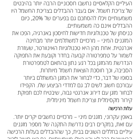
העיליים הקלאסיים נחשבו חסכוניים הרבה יותר בהיבטים
של צריכת חשמל. אם בעבר ההבדלים בצריכת החשמל היו
משמעותיים ויכלו להסתכם גם בפערים של 20%, כיום
ההבדלים אינם כה משמעותיים.
כניסתן של טכנולוגיות חדישות לחיסכון באנרגיה, הפכו את
המזגנים המיני – מרכזיים למשתלמים יותר מבחינה
אנרגטית. אחת מהן היא טכנולוגיות האינוורטר, שעוזרת
לשמור על טמפרטורה קבועה בחדר וקובעת את התפוקה
הנדרשת מהמזגן בכל רגע נתון בהתאם לטמפרטורת
הסביבה, וכך חוסכת הוצאות חשמל מיותרות.
בסופו של דבר, כדי לבחור את המזגן המשתלם ביותר
עבורכם חשוב לשים לב גם למדדי הביצוע שלו. הקפידו
לבחור מזגן עם דירוג אנרגטי גבוה, שיבטיח לכם תפוקת
קירור מקסימלית וצריכת חשמל מינימלית.
עלות הרכישה
באופן עקרוני, מזגנים מיני – מרכזיים נחשבים יקרים יותר.
עם זאת, במקרים רבים נדרשת התקנה של מספר מזגנים
עיליים בחללים השונים בבית, כך שההבדלים בעלות הרכישה
הראשונית כבר לא יהיו כאלו משמעותיים. גם כאן חשוב לזכור