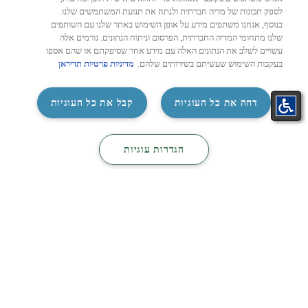
לספק תכונות של מדיה חברתית ולנתח את תנועת המשתמשים שלנו.
בנוסף, אנחנו משתפים מידע על אופן השימוש באתר שלנו עם השותפים
שלנו מתחומי המדיה החברתית, הפרסום וניתוח הנתונים. גורמים אלה
עשויים לשלב את הנתונים האלה עם מידע אחר שסיפקתם או שהם אספו
בעקבות השימוש שעשיתם בשירותים שלהם.
מדיניות פרטיות תדיראן
‏דחה את כל העוגיות
קבל את כל העוגיות
מאמרים, מיזוג אוויר
מיז
התאמת
קטלוג
קטלוג
מחשבון מזגן לפי שטח: איך
מזגן
צור קשר
‏הגדרות עוגיות
מזגן בקליק
מיזוג
חשמל
מחשבים נכון את עוצמת המזגן
לבחי
המתאימה לכל חדר?
הסלון
נפגשת
בחירת מזגן חדש היא הרבה יותר מהחלטה על
בטלוו
מותג או מחיר. אחד הגורמים החשובים ביותר
שישפיעו על איכות הקירור, צריכת ...
לעמוד הכתבה >
2026
26/07/2026
4 דקות