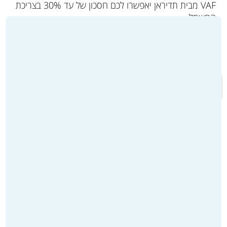
VAF מבית תדיראן יאפשרו לכם חסכון של עד 30% בצריכת
החשמל.
אלו מאפשרות לכם לשלוט על בקרת האקלים בכל חדר
בנפרד, לשלוט על העוצמה שלו ולהתאים את תפוקת המזגן
לחיסכון מקסימלי בהוצאות.
מעבר לקטלוג המוצרים ולרכישה >>