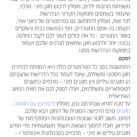
משפחות מרובות ילדים, מומלץ לרכוש מזגן מיני -מרכזי,
שיעמוד בעומסים ותפוקות הקירור הנדרשות.
לצד זאת, מומלץ להתחשב גם בפרמטרים של כיווני אויר,
הקומה בה אתם מתגוררים, מס' הנפשות בבית והאקלים
באזור המגורים – כל אלו יכולים לעזור לכם לקבל החלטה
נבונה יותר ולרכוש מזגן שיתאים לצרכים שלכם ויעמוד
בתפוקות הנדרשות ממנו.
לסיכום
התחשבות בסך כל הפרמטרים הללו היא המפתח לבחירת
מזגן חסכוני ומשתלם, שיוכל לעמוד בכל הדרישות שהצבתם.
הן מזגנים עיליים והן מזגנים מיני – מרכזיים נחשבים
לפופולאריים ומשתלמים, ויוכלו לספק לכם את חווית המיזוג
האידיאלית.
על מנת לוודא שבחרתם נכון, מומלץ
להתייעץ עם מומחה
מזגנים
טרם הרכישה הסופית של המזגן הבא שלכם.
לסיום, חשוב לזכור שבזכות הטכנולוגיות המתקדמות של
תדיראן, תוכלו לחסוך הוצאות חשמל משמעותיות מדי חודש.
מזגנים עיליים או מיני – מרכזיים בטכנולוגית אינוורטר ו –