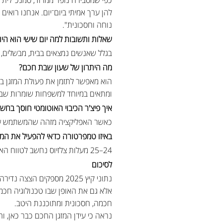
להן ערך אמיתי ביום־יום. אנחנו רואי
נוחה וחסכונית".
שאלות ותשובות
למה יום שישי הוא הי
בגלל שאנשים נמצאים בבית, מבשלים, 
מה היתרון של שעון שבת חכם?
הוא מאפשר לתזמן את פעולת המזגן בהת
ומתאים במיוחד למשפחות שומרות שב
איך פיצ'ר הכיבוי האוטומטי חוסך בחש
כאשר האפליקציה מזהה שהמשתמש עזב 
באיזו טמפרטורה כדאי להפעיל את המזג
24–25 מעלות צלזיוס נחשב לטווח האופטימלי: נעים, חסכוני ומונע עומס יתר על המערכת.
לסיכום
נתוני קיץ 2025 מספקים
אלא גם את האופן שבו טכנולוגיה חכמ
חכמה, חסכונית ומתוכננת היטב.
נראה כי עידן המזגן החכם כבר כאן, ו