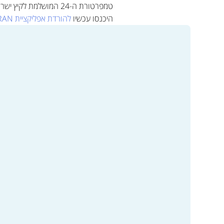
טמפרטורת ה-24 המושלמת לקיץ ישראלי טיפוסי.
היכנסו עכשיו
להורדת אפליקציית
RAN
למעבר לקטלוג המוצרים ולרכ