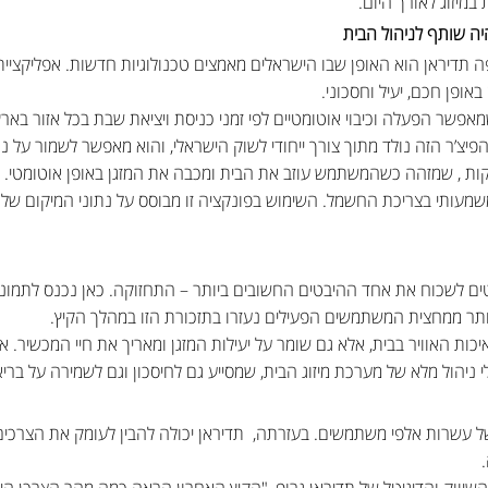
מיזוג לאורך היום.
יה שותף לניהול הבית
ופן חכם, יעיל וחסכוני.
פיצ’ר הזה נולד מתוך צורך ייחודי לשוק הישראלי, והוא מאפשר לשמור על נ
שמעותי בצריכת החשמל. השימוש בפונקציה זו מבוסס על נתוני המיקום של ה
טים לשכוח את אחד ההיבטים החשובים ביותר – התחזוקה. כאן נכנס לתמונ
 יותר ממחצית המשתמשים הפעילים נעזרו בתזכורת הזו במהלך הקיץ.
 ניהול מלא של מערכת מיזוג הבית, שמסייע גם לחיסכון וגם לשמירה על בר
ההרגלים של עשרות אלפי משתמשים. בעזרתה, תדיראן יכולה להבין לעומק את הצ
השיווק והדיגיטל של תדיראן גרופ, "הקיץ האחרון הראה כמה מהר הצרכן הי