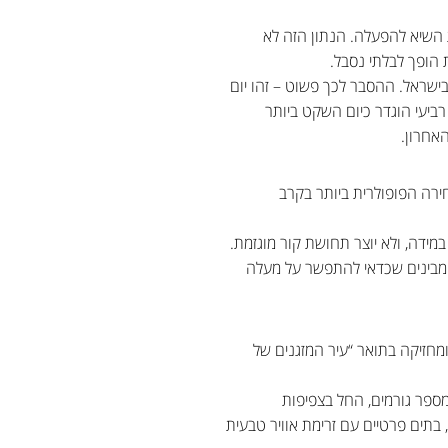
ים מפעילים את המזגן בעיקר בשעות הצהריים, כאשר השעה 12:00 היא שעת השיא להפעלה. הנתון הזה לא
הופך לבלתי נסבל.
בישראל. ההסבר לכך פשוט – זהו יום
רביעי הוגדר כיום השקט ביותר
 האידיאלית? הנתונים מראים תמונה ברורה:24 מעלות היא הבחירה הפופולרית ביותר בקרב
ן שמקרר במידה, ולא יוצר תחושת קור מוגזמת.
 מבינים שכדאי להתפשר על מעלה
חזיקה בתואר “עיר המזגנים של
ספר גורמים, החל בצפיפות
 בתים פרטיים עם זרימת אוויר טבעית