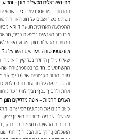
מתי הישראלים מפעילים מזגן – ומדוע י
מפתיע כשחושבים על מזג האוויר הישר
ההפתעה האמיתית מגיעה דווקא מכיוון 
שבו רוב האנשים נמצאים בבית, מבשלים,
מבחינת הפעלות מזגן. שבוע השיא לשימוש נרשם בין ה־11 ל־17 באוגוסט – בדיוק 
איזו טמפרטורה מעדיפים הישראלים?
המשתמשים. מדובר בטמפרטורה שמעניקה 
טוו
זה גם מראה על מודעות גוברת לחיסכ
אחת ולחסוך כסף מבלי לוותר על נוחות
הערים החמות – איפה מדליקים מזגן ה
כשבוחנים את הנתונים לפי ערים, מתק
ישראל”. אחריה מדורגות ראשון לציון, 
בתחתית הרשימה נמצאות בני ברק , רמ
האוכלוסין, דרך סוג הבנייה (דירות יש