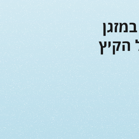
מזגן
 הקיץ