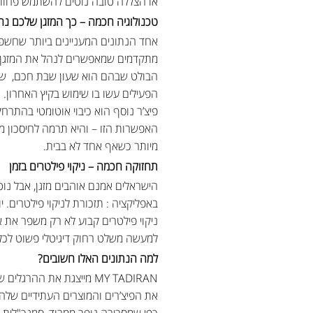
או הצללה טובה נוטים להשתמש פחות ב
טכנולוגיה חכמה – כך המזגן שלכם נה
מתקדמים שמאפשרים לנהל את המזגן בא
הפעילים עשו בו שימוש בקיץ האחרון. ה
האפשרות הזו – והיא תרמה לחיסכון מ
מיותר כשאף אחד לא בבית.
תחזוקה חכמה – ניקוי פילטרים בזמן
הישראלים אמנם אוהבים מזגן, אבל נו
באפליקציה : תזכורת לניקוי פילטרים.
למעשה משלט רחוק דיגיטלי פשוט לכלי
למה הנתונים האלו חשובים?
MY TADIRAN מייצגת את 
את הפיצ’רים והמוצרים העתידיים שלה.
כפי שמסבירה נופר ממרוד, סמנכ"לית 