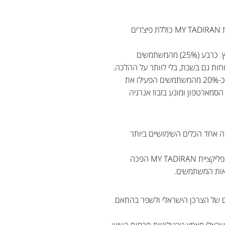
אחד הנתונים המעניינים ביותר שחשפה תדיראן הוא האופן שבו הישראלים מאמצים טכנולוגיות חדשות. אפליקציית MY TADIRAN כוללת פיצ’רים
הבולט שבהם הוא שעון שבת חכם, שמאפשר הפעלה וכיבוי אוטומטיים לפי זמני כניסת ויציאת שבת בכל אזור בארץ. כרבע (25%) מהמשתמשים
וחות גם בשבת, בלי לוותר על ההלכה.
פיצ’ר נוסף הוא כיבוי אוטומטי בהתרחקות , שמזהה כשהמשתמש עוזב את הבית ומכבה את המזגן באופן אוטומטי. כ-20% מהמשתמשים הפעילו את
סמארטפון ומונע בזבוז אנרגיה
ה אחד הכלים השימושיים ביותר
ניקוי פילטרים קבוע לא רק משפר את איכות האוויר בבית, אלא גם שומר על יעילות המזגן ומאריך את חיי המכשיר. אפליקציית MY TADIRAN הפכה
יאות המשתמשים.
רכים של הצרכן הישראלי ולשפר בהתאם
שראלי מאמץ טכנולוגיות חכמות כשיש