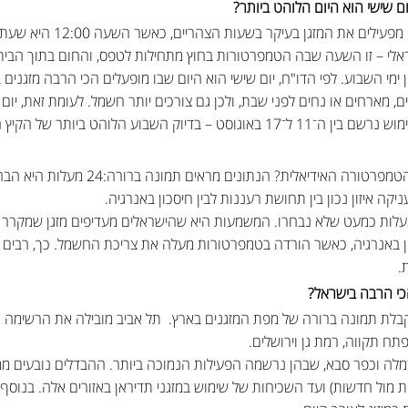
ום שישי הוא היום הלוהט ביותר?
מהנתונים שנאספו עולה כי הישראל
אלי – זו השעה שבה הטמפרטורות בחוץ מתחילות לטפס, והחום בתוך הבית 
ימי השבוע. לפי הדו"ח, יום שישי הוא היום שבו מופעלים הכי הרבה מזגנים 
 מארחים או נחים לפני שבת, ולכן גם צורכים יותר חשמל. לעומת זאת, יום 
השבוע הלוהט ביותר של הקיץ האחרון.
שאלת מיליון הדולר בכל קיץ היא: מהי הטמפרטורה
איזון נכון בין תחושת רעננות לבין חיסכון באנרגיה.
חי הקור הקיצוניים של 16 עד 19 מעלות כמעט שלא נבחרו. המשמעות היא שהישראלים מעדיפים מזג
ון באנרגיה, כאשר הורדה בטמפרטורות מעלה את צריכת החשמל. כך, רבים
.
כי הרבה בישראל?
בלת תמונה ברורה של מפת המזגנים בארץ. תל אביב מובילה את הרשימה ומ
פתח תקווה, רמת גן וירושלים.
לה וכפר סבא, שבהן נרשמה הפעילות הנמוכה ביותר. ההבדלים נובעים ממ
נות מול חדשות) ועד השכיחות של שימוש במזגני תדיראן באזורים אלה. בנוסף,