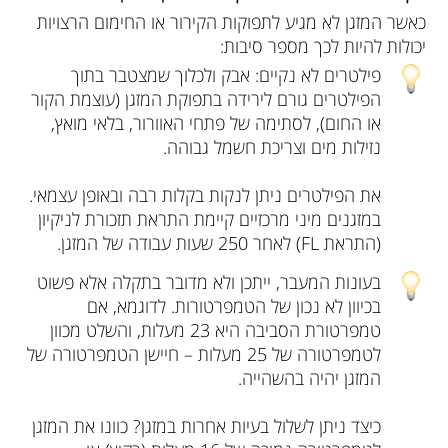
כאשר המזגן לא מגיע לתפוקות הקירור או החימום הרצויות
יכולות להיות לכך מספר סיבות:
פילטרים לא נקיים: אבק ולכלוך שמצטבר בתוך
הפילטרים גורם לירידה בתפוקת המזגן (עוצמת הקור
או החום), לסתימה של פתחי האוורור, בלאי מואץ,
נזילות מים וצריכת חשמל גבוהה.
את הפילטרים ניתן לנקות בקלות רבה ובאופן עצמאי.
במזגנים מיני מרכזיים קיימת התראת תזכורת לניקיון
(התראת FL) לאחר 250 שעות עבודה של המזגן.
בעונות המעבר, ייתכן ולא מדובר בתקלה אלא פשוט
בכיוון לא נכון של הטמפרטורות. לדוגמא, אם
טמפרטורת הסביבה היא 23 מעלות, והשלט מכוון
לטמפרטורה של 25 מעלות – חיישן הטמפרטורה של
המזגן יהיה בהשהייה.
כיצד ניתן לשלול בעיות אחרות במזגן? כוונו את המזגן