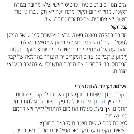
עקב מגוון סיבות, ביניהן: כרטיס ראשי שלא מחובר בצורה
תקינה, מחליף חום תקול, מתח זינה לא תקין, ברז גז ונוזל
חיצוני לא פתוחים, צריכת זרם גבוהה ועוד.
קבל תקול
מדובר בתקלה נפוצה מאוד, שלא מאפשרת למנוע של המזגן
לפעול. הקבל הוא רכיב חשמלי במזגן שמסייע בפעולת
ההתנעה של המנוע. למרות שיכולים להיות 3 מוקדי תקלות
(למזגן 3 קבלים), ברוב המקרים יהיה צורך בהחלפה של קבל
המדחס. כדי להחליף את הרכיב החשמלי יש להיעזר בטכנאי
מזגנים.
היערכות מקדימה לעונת החורף
תקלות מזגן נפוצות בחורף אינן קשורות לתקלות שקורות
בימי הקיץ.
המזגן שלכם
יכול לתפקד בצורה מושלמת בימים
החמים, אך בעת פעולת החימום להתחיל לזייף ולא לחמם
כמו שצריך.
לפניכם כמה טיפים חשובים לקראת החורף:
ראשית, הקפידו על ניקוי של הפילטרים מדי חודש. במידת