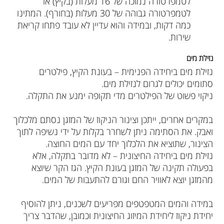
לטמפרטורה נמוכה של 16 מעלות (בקיץ) או
לטמפרטורה גבוהה של 30 מעלות (בחורף). המתינו
כמה דקות, ובמידה והוא עדיין לא עובד פתחו קריאת
שירות.
נזילת מים
נזילת מים ביחידה הפנימית –
בעונת הקיץ, פילטרים
סתומים יכולים לגרום לנזילת מים.
ניקוי פשוט של הפילטרים מדי תקופה ימנע את התקלה.
במקרים אחרים, ייתכן וצינור הניקוז של המזגן נסתם מלכלוך
ואבק. את הסתימה ניתן לשחרר בקלות על ידי נשיפה לתוך
הצינור, שתוציא את הלכלוך יחד עם המים החוצה.
נזילת מים ביחידה החיצונית
– לא מדובר בתקלה, אלא
בפעולה תקינה של המזגן בעונת הקיץ. הגז הקר שיוצא
מהמזגן יוצא לאוויר החם וגורם להתעבות של המים.
במידה והמים המטפטפים מפריעים לשכנים, ניתן להוסיף
יחידת ניקוז ליחידת המיזוג החיצונית וכמובן, שהדבר צריך