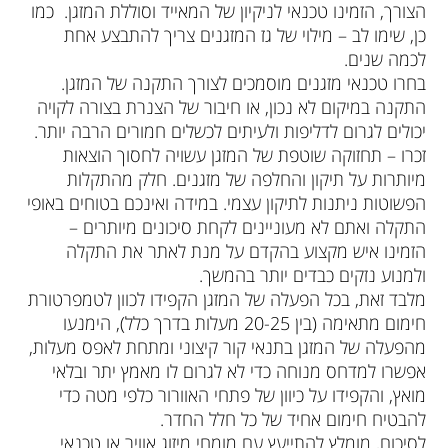
הצורך, הזמינו טכנאי לניקיון של המאייד וסוללת המזגן. כמו
כן, שימו לב – מילוי של גז המזגנים צריך להתבצע אחת
לכמה שנים.
בחרו טכנאי מזגנים מוסמכים לצורך התקנה של המזגן.
התקנה במיקום לא נכון, או חיבור של הצנרת בצורה לקויה
יכולים לגרום לדליפות ולעיתים לכשלים חמורים הרבה יותר.
זכרו – תחזוקה שוטפת של המזגן עשויה לחסוך הוצאות
מיותרות על תיקון והחלפה של מזגנים. חלק מהתקלות
הפשוטות ניתנות לתיקון עצמי. במידה ואינכם בטוחים באופי
התקלה ואתם לא מעוניינים לקחת סיכונים מיותרים –
הזמינו איש מקצוע בהקדם על מנת לאתר את התקלה
ולמנוע נזקים כבדים יותר בהמשך.
מלבד זאת, בכל הפעלה של המזגן הקפידו לכוון לטמפרטורת
חימום מתאימה (בין 20-25 מעלות בדרך כלל), הימנעו
מהפעלה של המזגן בתנאי קור קיצוני ומתחת לאפס מעלות,
אפשרו למדחס מנוחה כדי לא לגרום לו מאמץ יתר ובלאי
מואץ, והקפידו על כיוון של פתחי האוורור כלפי מטה כדי
להבטיח חימום אחיד של כל חלל החדר.
לסיכום, מומלץ להתייעץ עם
מומחי מיזוג אוויר
או טכנאי