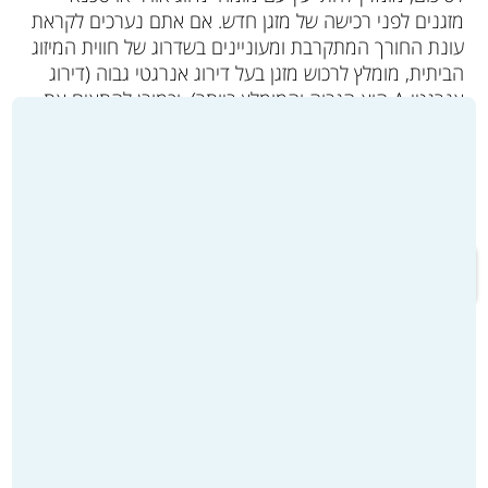
מזגנים לפני רכישה של מזגן חדש. אם אתם נערכים לקראת
עונת החורך המתקרבת ומעוניינים בשדרוג של חווית המיזוג
הביתית, מומלץ לרכוש מזגן בעל דירוג אנרגטי גבוה (דירוג
אנרגטי A הוא הגבוה והמומלץ ביותר), וכמובן להתאים את
ההספק שלו לצרכים האישיים שלכם.
זכרו – בחירה חכמה של מזגן מתקדם תשדרג פלאים את
החוויה שלכם, ותאפשר לכם להנות ממזגן איכותי, בטוח
במינימום תקלות של המזגן בחורף.
מעבר לקטלוג המוצרים ולרכישה >>