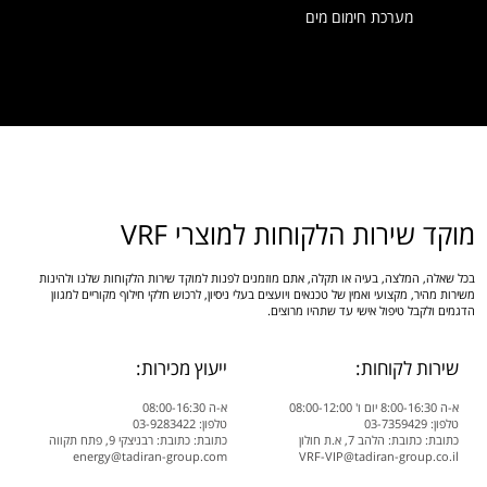
מערכת חימום מים
מוקד שירות הלקוחות למוצרי VRF
בכל שאלה, המלצה, בעיה או תקלה, אתם מוזמנים לפנות למוקד שירות הלקוחות שלנו ולהינות
משירות מהיר, מקצועי ואמין של טכנאים ויועצים בעלי ניסיון, לרכוש חלקי חילוף מקוריים למגוון
הדגמים ולקבל טיפול אישי עד שתהיו מרוצים.
שירות לקוחות:
ייעוץ מכירות:
א-ה 8:00-16:30 יום ו' 08:00-12:00
א-ה 08:00-16:30
טלפון: 03-7359429
טלפון: 03-9283422
כתובת: כתובת: הלהב 7, א.ת חולון
כתובת: כתובת: רבניצקי 9, פתח תקווה
energy@tadiran-group.com
VRF-VIP@tadiran-group.co.il