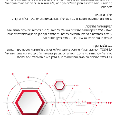
סביבתית ועמידה בדרישות החוק משולבים היטב בפעולות היומיומיות של החברה כאזרח תאגידי של
כדור הארץ.
יעילות אנרגטית
כל מערכות TOSHIBA מתוכננות עם דגש יעילות אנרגיה, אמינות, אסתטיקה וקלות התקנה.
תשוקה אדירה לחדשנות
ל-TOSHIBA תשוקה אדירה לחדשנות שפועלת כל העת על מנת להבטיח שמערכות המיזוג שלה
עומדות בסטנדרטים גבוהים, המסייעים בהגנה על הסביבה תוך מתן ביטחון ואמינות למשתמשים.
מערכת הניהול סביבתי של TOSHIBA עומדת בתקן 10041 ISO.
ענק אלקטרוניקה
TOSHIBA הינו קונצרן בינלאומי מוביל בתחומי האלקטרוניקה בעל מחויבות לסטנדרטים הגבוהים
ביותר של איכות וחדשנות כמיטב המסורת היפנית. עקרונות אלה חלים על פתרונות מיזוג האוויר של
TOSHIBA המובילים את השוק וממשיכים כל העת לספק מענה מתאים למגורים ולמסחר.