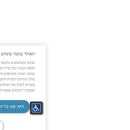
האתר עושה שימוש בעוגיות
אנחנו משתמשים בקובצי Cookie כדי להתאים אישית תוכן ומודעות,
לספק תכונות של מדיה חברתית ולנתח את תנועת המשתמשים שלנו.
בנוסף, אנחנו משתפים מידע על אופן השימוש באתר שלנו עם השותפים
שלנו מתחומי המדיה החברתית, הפרסום וניתוח הנתונים. גורמים אלה
עשויים לשלב את הנתונים האלה עם מידע אחר שסיפקתם או שהם אספו
בעקבות השימוש שעשיתם בשירותים שלהם.
מדיניות פרטיות תדיראן
‏דחה את כל העוגיות
קבל את כל העוגיות
התאמת
קטלוג
קטלוג
צור קשר
‏הגדרות עוגיות