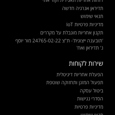
'תובענה ייצוגית'- ת"צ 24765-02-22 מור יוסף