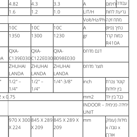
6.38
9.75
8.9
8.7
4.82
4.3
3.5
3.0
2.4
1.8
1.6
1.2
400/50/3
230/50/1
3x10C
20C
16C
16C
10C
10C
2800
2700
2100
1900
1350
1300
QXAS-
QXAS-
QXA-
QXA-
QXA-
QXA-
F286N050
F278N050A
F24F050
F190F050A
C139E030
C122E0
ZHUHAI
ZHUHAI
ZHUHAI
ZHUHAI
ZHUHAI
ZHUHAI
LANDA
LANDA
LANDA
LANDA
LANDA
LANDA
3/8"-5/8"
1/4"-5/8"
1/2" – 1/4"
1/2" –
1/2" –
1/4"
1/4"
4 x 2.5
3 x 1.5 + 2 x 0.75
יחידה פנימית – INDOOR UNIT
1350x326x253
1078 X 325 X 246
970 X 300
845 X 2
X 224
X 209