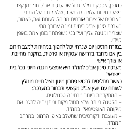
כמו כן, אספקת מלאי גדול של ערכות אב"כ תוך זמן קצר
בשעת חירום עלולה להתעכב, שלא לדבר על התורים
הארוכים של ציבור אזרחים מבוהל. לעומת זאת, כאמור,
מערכת סינון אב"כ ביתית זמינה עבורך מתי
שצריך ומגינה עליך ועל בני משפתחך בזמן אמת באופן
מיידי.
במזרח התיכון יום שגרתי יכול להפוך במהירות למצב חירום.
בין אם מדובר בדרישה עסקית או פרטית, בתקנה מחייבת
או צורך אישי –
מערכת סינון אב"כ לממ"ד היא אמצעי הגנה חיוני בכל בית
בישראל.
כאשר מחליטים לרכוש פתרון מיגון מציל חיים מומלץ
לשוחח עם יועץ אב"כ מקצועי ולבחור במערכת:
– המתקדמת ביותר מבחינה טכנולוגית.
– הקטנה ביותר שלא תגזול מקום וניתן יהיה לתכנן את
מיקומה האופטימאלי בממ"ד.
– מעוצבת ודקורטיבית שתשלב באופן הרמוני במרחב
הממ"ד.