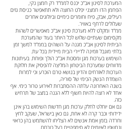
המערכת לסינון אב"כ יכנס לממ"ד רק חמצן נקי,
הפחמן הדו חמצני יפלט החוצה ולא תתאפשר כניסת גזים
רעילים, אבק, פיח וחומרים כימיים וביולוגים אחרים
שעלולים לרחף באוויר.
ממ"ד ומקלט ללא מערכת סינון אב"כ מאפשרים לשהות
מקסימום שעתיים-שלוש לכל היותר בעוד שהמערכת
הביתית לסינון אב"כ מגנה על השוהים בממ"ד למשך זמן
בלתי מוגבל וזמינה לדיירי הבית מיידית בכל עת.
השימוש בערכות מגן ומסכות אב"כ הולך ופוחת. בעיתונות
מדווחים שמערכת הביטחון המליצה להפסיק את חלוקת
הערכות לאזרחים והדיון בנושא טרם הוכרע וכי למרות
השמדת הנשק הכימי של סוריה,
בשנה האחרונה עלתה ההסתברות לאירוע טרור כימי. אף
אחד לא רוצה להיות חשוף ללא הגנה במצב של תרחיש
כזה.
גם אם יוחלט לחלק ערכות מגן חדשות השימוש בהן אינן
ידידותי וכבר קרה לא אחת, גם כאן בישראל, שעקב לחץ
וחרדה בזמן אמת אנשים לא הצליחו להשתמש בהן כראוי
ונחשפו לאיומים לא סימפטיים בעל כורחם.