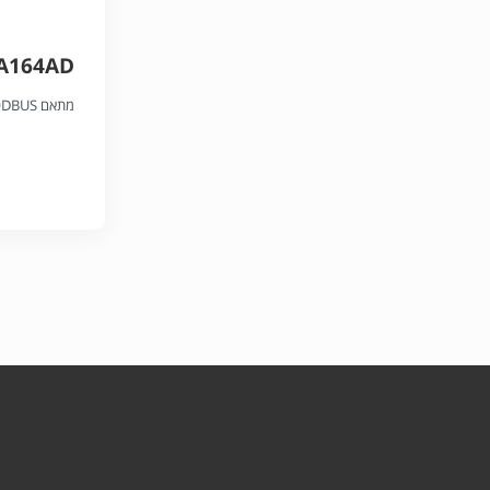
A164AD
מתאם MODBUS לחיבור בקר מרכזי.