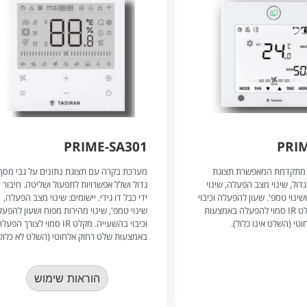
PRIME-SA301
PRI
מתקדמת המאפשרת תצוגת
מערכת בקרה עם תצוגת נתונים על גבי מסך
דול, שינוי מצב הפעלה, שינוי
גדול ושלל אפשרויות לתפעול ושליטה. חיבור 
שינוי טמפ'. שעון להפעלה וכיבוי
ידי כבל דו גידי. יישומים: שינוי מצב הפעלה,
בהשהייה, מקלט IR סמוי להפעלה באמצעות
שינוי טמפ', שינוי מהירות מפוח ושעון להפע
טי (השלט אינו כלול).
וכיבוי בהשעייה. מקלט IR סמוי לצורך הפע
באמצעות שלט רחוק אלחוטי (השלט לא כלול)
הוראות שימוש