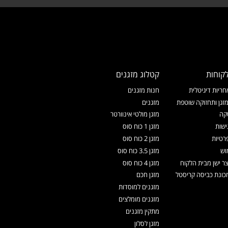
קוחות
קטלוג מזגנים
ריות דיגיטלית
חנות מזגנים
זגן ותחזוקה שוטפת
מזגנים
קה
מזגן מולטי אינוורטר
ישות
מזגן 1 כוח סוס
רטיות
מזגן 2 כוח סוס
וש
מזגן 3.5 כוח סוס
צר ישן מבית הלקוח
מזגן 4 כוח סוס
ונת כביסה קריסטל
מזגן חכם
מזגנים למוסדות
מזגנים מומלצים
מתקין מזגנים
מזגן לסלון