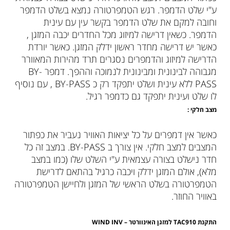
ע"י שלט הדמפר. רגש הטמפרטורה נמצא בשלט הדמפר
וחובה למקם את שלט הדמפר בקשר עין עם עינית
הדמפר. כשאין דרישה למיזוג מכל החדרים יכבה המזגן ,
כאשר יש דרישה מחדר ראשון ידלק המזגן. כאשר יורדת
הדרישה למיזוג והדמפרים נסגרים תרד מהירות המאוורר
מגבוהה לבינונית ומבינונית לנמוכה וההפך. דמפר BY-
PASS ללא עינית ושלט יתפקד רק כ BY-PASS , עם נוסיף
לו שלט ועינית יתפקד גם כדמפר רגיל.
מצב חלקי :
כאשר אין דמפרים על כל יציאות האוויר נעביר את כפתור
המצבים למצב חלקי. אין צורך ב BY-PASS. במצב זה כל
חדר נישלט בצורה עצמאית ע"י השלט שלו (כמו במצב
מלא), אולם המזגן ידלק ויכבה כרגיל בהתאם לדרישת
הטמפרטורה בשלט הראשי של המזגן ולחיישן הטמפרטורה
באוויר החוזר.
התקנת
TAC910
למזגן האינוורטר –
WIND INV