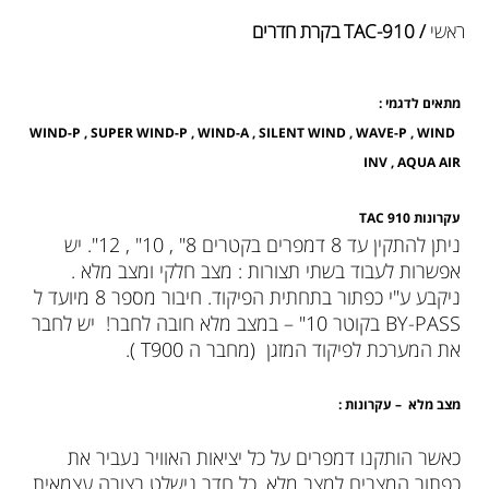
ראשי
/ TAC-910 בקרת חדרים
מתאים לדגמי :
WIND-P , SUPER WIND-P , WIND-A , SILENT WIND , WAVE-P , WIND
INV , AQUA AIR
עקרונות
TAC 910
ניתן להתקין עד 8 דמפרים בקטרים 8" , 10" , 12". יש
אפשרות לעבוד בשתי תצורות : מצב חלקי ומצב מלא .
ניקבע ע"י כפתור בתחתית הפיקוד. חיבור מספר 8 מיועד ל
BY-PASS בקוטר 10" – במצב מלא חובה לחבר! יש לחבר
את המערכת לפיקוד המזגן (מחבר ה T900 ).
מצב מלא – עקרונות :
כאשר הותקנו דמפרים על כל יציאות האוויר נעביר את
כפתור המצבים למצב מלא. כל חדר נישלט בצורה עצמאית