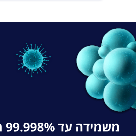
משמידה עד 99.998% מנגיף הקורונה*, חיידקים, עובשים ווירוסים נוספים