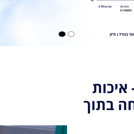
2
1
ראן AIROW - איכות
חה בתוך