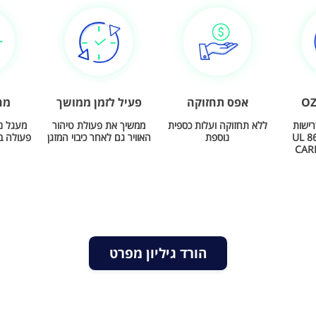
OZ
אפס תחזוקה
פעיל לזמן ממושך
מח
רישות
ללא תחזוקה ועלות כספית
ממשיך את פעולת טיהור
מעגל ני
ן של תקן UL 867
נוספת
האוויר גם לאחר כיבוי המזגן
פעולה ב
הורד גיליון מפרט