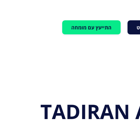
ט
התייעץ עם מומחה