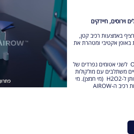
 וירוסים, חיידקים
קטן
,
 באופן אקטיבי ומטהרת את
טכנולוגיית TADIRAN AIROW מפרקת את O2 לשני אטומים נפרדים של
שמלי. אטומי ה-O החופשיים משתלבים עם מולקולות
H2O שנמצאות באופן טבעי באוויר והופכות אותן ל-H2O2 (מי חמצן). מי
החמצן מתפזרים בחלל האוויר הממוזג באמצעות רכיב ה-AIROW