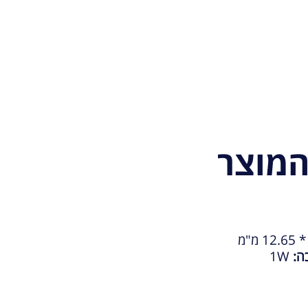
מוצר
ה:
1W