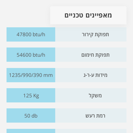
מאפיינים טכניים
תפוקת קירור
47800 btu/h
תפוקת חימום
54600 btu/h
מידות ע-ר-ג
1235/990/390 mm
משקל
125 Kg
רמת רעש
50 db