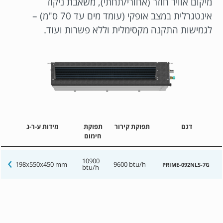
מיקום אוויר חוזר (אחורי/תחתי), משאבת ניקוז
אינטגרלית במצב אופקי (עומד מים עד 70 ס"מ) –
לגמישות התקנה מקסימלית וללא פשרות ועוד.
דגם
תפוקת קירור
תפוקת
מידות ע-ר-ג
חימום
10900
198x550x450 mm
9600 btu/h
PRIME-092NLS-7G
btu/h