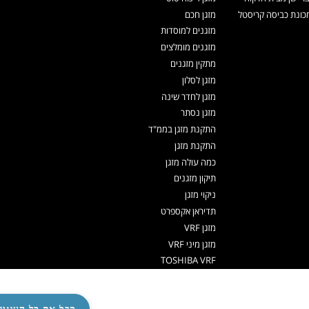
ונת כביסה קריסטל
מזגן חכם
מזגנים למוסדות
מזגנים מומלצים
מתקין מזגנים
מזגן לסלון
מזגן לחדר שינה
מזגן נסתר
התקנת מזגן בממ"ד
התקנת מזגן
כמה עולה מזגן
תיקון מזגנים
ניקוי מזגן
תדיראן אקספרט
מזגן VRF
מזגן מיני VRF
TOSHIBA VRF
TADIRAN VRF PRIME
אפליקציה שלט למזגן