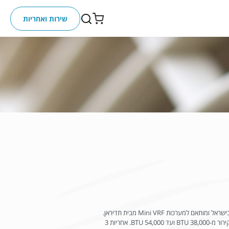
שירות ואחריות
מאייד נסתר מתועל אופקי בלחץ גבוה מיוצר בישראל ומותאם למערכות Mini VRF מבית תדיראן.
זמין בשני דגמים – WIND ו-WAVE. תפוקת קירור מ-38,000 BTU ועד 54,000 BTU. אחריות 3