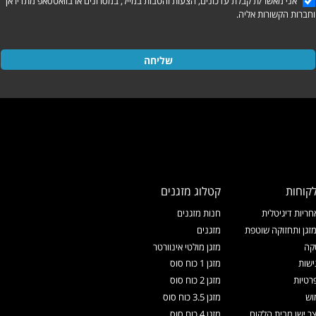
אני מאשר/ת קבלת עדכונים, הצעות והטבות במייל, במסרונים או בוואטסאפ מתדיראן
וחברות הקשורות אליה.
שליחה
קוחות
קטלוג מזגנים
ריות דיגיטלית
חנות מזגנים
זגן ותחזוקה שוטפת
מזגנים
קה
מזגן מולטי אינוורטר
ישות
מזגן 1 כוח סוס
רטיות
מזגן 2 כוח סוס
וש
מזגן 3.5 כוח סוס
צר ישן מבית הלקוח
מזגן 4 כוח סוס