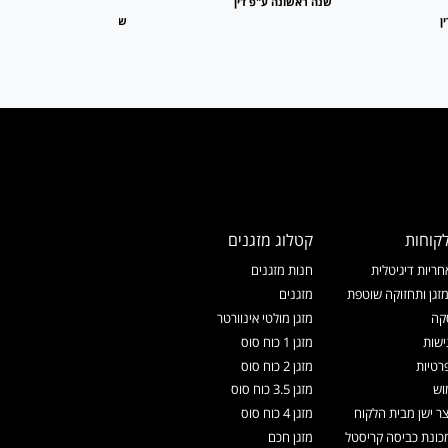
שנה ראשונה ע"פ דין
ן
שנה ראשונה ע"פ דין
קוחות
קטלוג מזגנים
ריות דיגיטלית
חנות מזגנים
זגן ותחזוקה שוטפת
מזגנים
קה
מזגן מולטי אינוורטר
ישות
מזגן 1 כוח סוס
רטיות
מזגן 2 כוח סוס
וש
מזגן 3.5 כוח סוס
צר ישן מבית הלקוח
מזגן 4 כוח סוס
ונת כביסה קריסטל
מזגן חכם