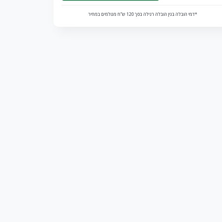
*דמי הובלה בגין הובלה רגילה בסך 120 ש”ח מגולמים במחיר