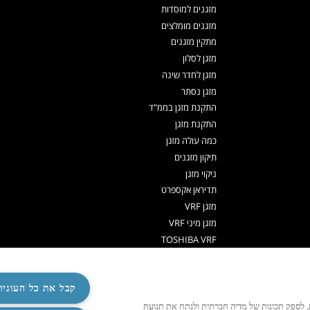
מזגנים למוסדות
מזגנים מומלצים
מתקין מזגנים
מזגן לסלון
מזגן לחדר שינה
מזגן נסתר
התקנת מזגן בממ"ד
התקנת מזגן
כמה עולה מזגן
תיקון מזגנים
ניקוי מזגן
תדיראן אקספרט
מזגן VRF
מזגן מיני VRF
TOSHIBA VRF
TADIRAN VRF PRIME
אפליקציה שלט למזגן
קבל את כל העוגיו
משאבות חום לחימום מים
משאבות חום
ישית תוכן ומודעות, לספק תכונות של מדיה חברתית ולנתח את תנועת