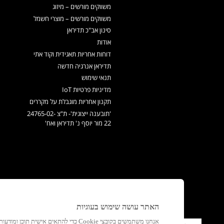
משווקים מורשים – מיזוג
משווקים מורשים – מוצרי חשמל
סינון אב"כ תדיראן
אודות
דוחות אחריות תאגידית וקוד אתי
תדיראן אנרגיה חדשה
תנאי שימוש
מדיניות פרטיות IoT
תקנון אחריות מוגבלת על מקררים
'תובענה ייצוגית'- ת"צ 24765-02-
22 מור יוסף נ' תדיראן ואח'
האתר עושה שימוש בעוגיות
אנחנו משתמשים בקובצי Cookie כדי להתאים א