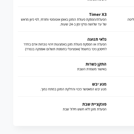
Timer X3
ליטה
הפעלת/הפסקת פעולת המזגן באופן אוטומטי וחזרתי, לפי כיוון מראש
של עד שלושה פרקי זמן ב-24 שעות.
גלאי תנועה
הפעלה או הפסקת פעולת מזגן באמצעות זיהוי נוכחות אדם בחדר
לחיסכון ניכר בחשמל (אופציונלי בתוספת תשלום ואספקה בנפרד)
התקן כשרות
באישור משמרת השבת
מגע יבש
מגע יבש המאפשר כיבוי והדלקת המזגן במתח נמוך.
פונקציית שבת
הפעלת מזגן ללא חשש חילול שבת