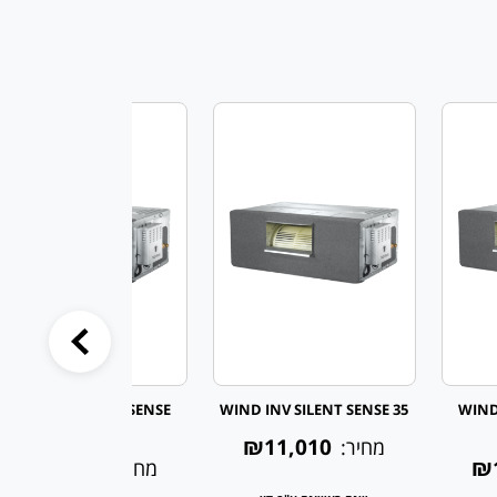
WIND INV SILENT SENSE
WIND INV SILENT SENSE 35
WIND
70/3-SF
₪11,010
מחיר:
₪15,550
₪
מחיר: