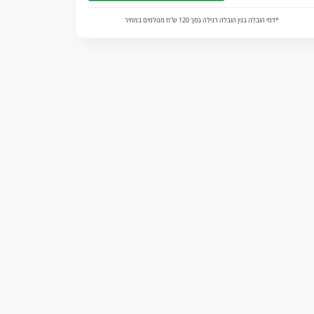
*דמי הובלה בגין הובלה רגילה בסך 120 ש”ח מגולמים במחיר