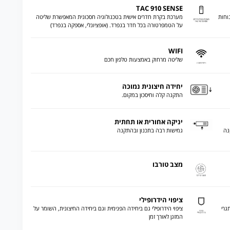
TAC 910 SENSE
וחות
מערכת בקרת חדרים אישית בטכנולוגיה חסכונית המאפשרת שליטה
על הטמפרטורה בכל חדר בנפרד. (אופציונלי, אספקה בנפרד)
WIFI
שליטה מרחוק באמצעות טלפון חכם
יחידה חיצונית נמוכה
התקנה קלה וחיסכון במקום.
יניקה אחורית או תחתית
התקנה
גמישות רבה בתכנון ובהתקנה
מצב טורבו
ציפוי הידרופילי
גרי
ציפוי הידרופילי גם ביחידה הפנימית וגם ביחידה החיצונית, השומר על
המזגן לאורך זמן