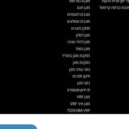
צר ישן מבית הלקוח
מזגן 4 כוח סוס
ונת כביסה קריסטל
מזגן חכם
מזגנים למוסדות
מזגנים מומלצים
מתקין מזגנים
מזגן לסלון
מזגן לחדר שינה
מזגן נסתר
התקנת מזגן בממ"ד
התקנת מזגן
כמה עולה מזגן
תיקון מזגנים
ניקוי מזגן
תדיראן אקספרט
מזגן VRF
מזגן מיני VRF
TOSHIBA VRF
TADIRAN VRF PRIME
אפליקציה שלט למזגן