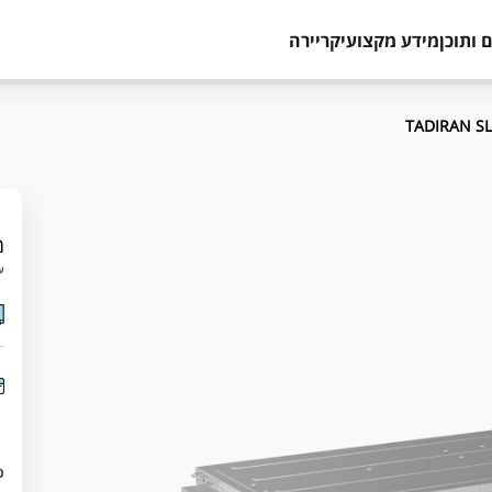
 ותוכן
מידע מקצועי
קריירה
מ
עד 12 תשלומים 
כ