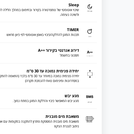
Sleep
שינוי אוטומטי של טמפרטורה בקירור ובחימום במהלך הלילה לנ
ולשינה נעימה.
TIMER
תכנות המזגן להדלקה/כיבוי באופן אוטומטי לפי כיוון מראש
דירוג אנרגטי בקירור ++A
חסכוני בחשמל
יחידה פנימית נמוכה עד 30 ס"מ
יחידה פנימית נמוכה במיוחד עד 30 ס"מ בלבד (התאמה ל
במסדרונות ומינימום טווח להנמכת תקרה)
מגע יבש
מגע יבש המאפשר כיבוי והדלקת המזגן במתח נמוך.
משאבת מים מובנית
משאבת מים מובנית המספקת פתרון להתקנה במקומות עם את
ניתוב לצנרת הניקוז