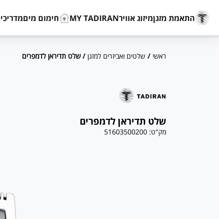
התאמת מזגן
מיזוג אוויר
MY TADIRAN
חימום מים
מדריכים
ראשי
/
שלטים ואביזרים למזגן
/ שלט תדיראן לדמפרים
שלט תדיראן לדמפרים
מק"ט:
51603500200