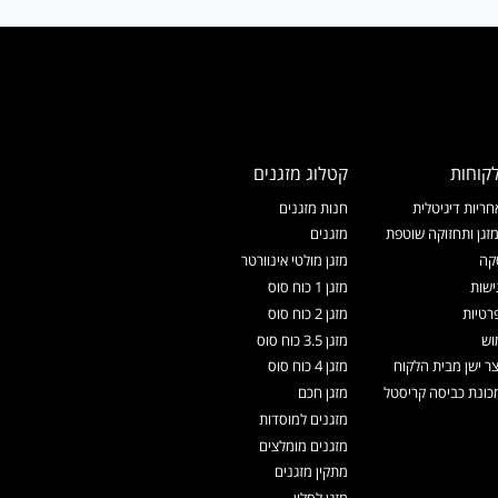
קוחות
קטלוג מזגנים
ריות דיגיטלית
חנות מזגנים
זגן ותחזוקה שוטפת
מזגנים
קה
מזגן מולטי אינוורטר
ישות
מזגן 1 כוח סוס
רטיות
מזגן 2 כוח סוס
וש
מזגן 3.5 כוח סוס
צר ישן מבית הלקוח
מזגן 4 כוח סוס
ונת כביסה קריסטל
מזגן חכם
מזגנים למוסדות
מזגנים מומלצים
מתקין מזגנים