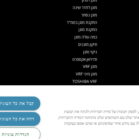
מזגן לסלון
מזגן לחדר שינה
מזגן נסתר
התקנת מזגן בממ"ד
התקנת מזגן
כמה עולה מזגן
תיקון מזגנים
ניקוי מזגן
תדיראן אקספרט
מזגן VRF
מזגן מיני VRF
TOSHIBA VRF
TADIRAN VRF PRIME
אפליקציה שלט למזגן
משאבות חום לחימום מים
קבל את כל העוגיו
משאבות חום
ישית תוכן ומודעות, לספק תכונות של מדיה חברתית ולנתח את תנועת
שלט למזגן אוניברסלי
אתר שלנו עם השותפים שלנו מתחומי המדיה החברתית,
‏דחה את כל העוגיו
האלה עם מידע אחר שסיפקתם או שהם אספו בעקבות
R32
‏הגדרות עוגיות