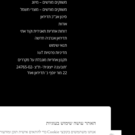
משווקים מורשים – מיזוג
משווקים מורשים – מוצרי חשמל
סינון אב"כ תדיראן
אודות
דוחות אחריות תאגידית וקוד אתי
תדיראן אנרגיה חדשה
תנאי שימוש
מדיניות פרטיות IoT
תקנון אחריות מוגבלת על מקררים
'תובענה ייצוגית'- ת"צ 24765-02-
22 מור יוסף נ' תדיראן ואח'
האתר עושה שימוש בעוגיות
אנחנו משתמשים בקובצי Cookie כדי להתאים א