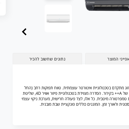
פייני המוצר
נתונים שחשוב להכיר
בית TADIRAN מציעה פתרון מיזוג מתקדם בטכנולוגיית אינוורטר עוצמתית. טווח תפוקות רחב (החל
מ-9,840 ועד 29,100 BTU/H) ודירוג אנרגטי חסכוני במיוחד של A++ בקירור. הסדרה מצוידת בטכנולוגיית פיזור אוויר 4D, שליטת
ישני תזוזה חכמים ופונקציית I Feel להתאמת טמפרטורה מיטבית. כל אלו, לצד פעולה חרישית, מערכת ניקוי עצמי
ונית ולאורך זמן. המזגנים כוללים פונקציית שבת מובנית.