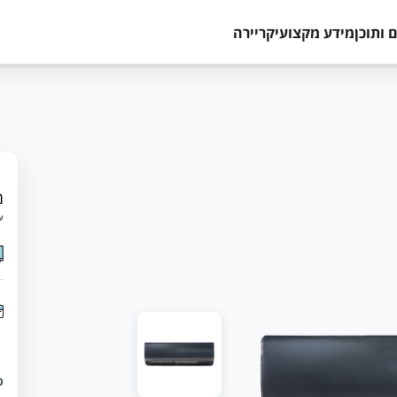
 ותוכן
מידע מקצועי
קריירה
מ
עד 12 תשלומים 
כ