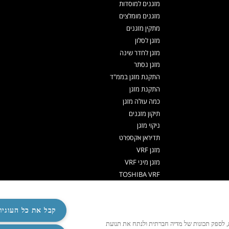
מזגנים למוסדות
מזגנים מומלצים
מתקין מזגנים
מזגן לסלון
מזגן לחדר שינה
מזגן נסתר
התקנת מזגן בממ"ד
התקנת מזגן
כמה עולה מזגן
תיקון מזגנים
ניקוי מזגן
תדיראן אקספרט
מזגן VRF
מזגן מיני VRF
TOSHIBA VRF
TADIRAN VRF PRIME
אפליקציה שלט למזגן
קבל את כל העוגיו
משאבות חום לחימום מים
משאבות חום
ישית תוכן ומודעות, לספק תכונות של מדיה חברתית ולנתח את תנועת