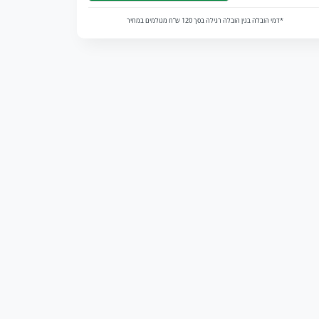
*דמי הובלה בגין הובלה רגילה בסך 120 ש”ח מגולמים במחיר