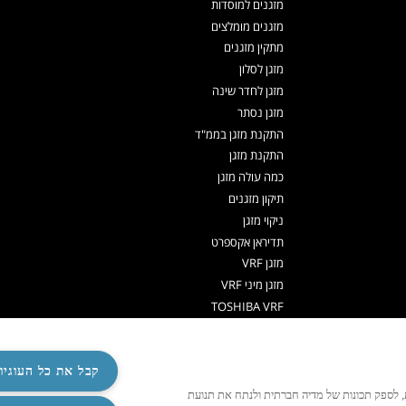
מזגנים למוסדות
מזגנים מומלצים
מתקין מזגנים
מזגן לסלון
מזגן לחדר שינה
מזגן נסתר
התקנת מזגן בממ"ד
התקנת מזגן
כמה עולה מזגן
תיקון מזגנים
ניקוי מזגן
תדיראן אקספרט
מזגן VRF
מזגן מיני VRF
TOSHIBA VRF
TADIRAN VRF PRIME
אפליקציה שלט למזגן
משאבות חום לחימום מים
קבל את כל העוגיו
משאבות חום
ישית תוכן ומודעות, לספק תכונות של מדיה חברתית ולנתח את תנועת