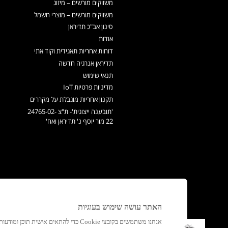
משווקים מורשים – מיזוג
משווקים מורשים – מוצרי חשמל
סינון אב"כ תדיראן
אודות
דוחות אחריות תאגידית וקוד אתי
תדיראן אנרגיה חדשה
תנאי שימוש
מדיניות פרטיות IoT
תקנון אחריות מוגבלת על מקררים
'תובענה ייצוגית'- ת"צ 24765-02-
22 מור יוסף נ' תדיראן ואח'
האתר עושה שימוש בעוגיות
אנחנו משתמשים בקובצי Cookie כדי להתאים א