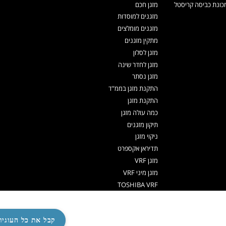
ונת כביסה קריסטל
מזגן חכם
מזגנים למוסדות
מזגנים מומלצים
מתקין מזגנים
מזגן לסלון
מזגן לחדר שינה
מזגן נסתר
התקנת מזגן בממ"ד
התקנת מזגן
כמה עולה מזגן
תיקון מזגנים
ניקוי מזגן
תדיראן אקספרט
מזגן VRF
מזגן מיני VRF
TOSHIBA VRF
TADIRAN VRF PRIME
אפליקציה שלט למזגן
קבל את כל העוגיו
משאבות חום לחימום מים