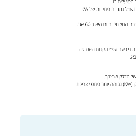
הפועלים בו.
בחירת תפוקת המזגן הנדרשת תיעשה עפ״י חישוב עומס החום המקסימאלי (ע״י איש מקצוע). צריכת חשמל צריכת חשמל נמדדת ביחידות של KW
ההספק נמדד ביחידות של W או של (1KW=1,000W) יKW. עלות KW לשעה (קוט״ש) מתפרסמת מעת לעת ע״י חברת החשמל והיום היא כ 60 אג'.
וך והפחות יעיל. מדרג זה מתעדכן מידי פעם עפ״י תקנות האנרגיה
א.
 של הדלק שנצרך.
ככל שהיחס (ק"ם לליטר דלק) גבוה יותר כך נחשב הרכב לחסכוני ויעיל יותר. כך זה גם במזגנים! ככל שתפוקת המזגן (KW) גבוהה יותר ביחס לצריכת