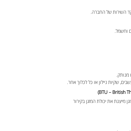
קד השירות של החברה.
ם וחשמל.
 מנותק.
ם, שקיות ניילון או כל לכלוך אחר.
ספק המזגן לשעה) או KW, בפירוט (1KW=3415.179BTU). תפוקת המזגן מייצגת את יכולת המזגן בקירור