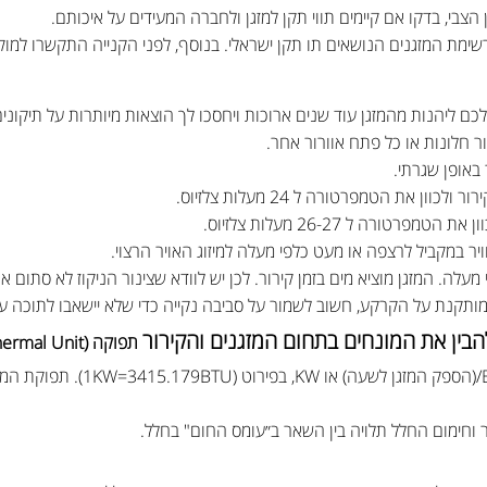
צבי, בדקו אם קיימים תווי תקן למזגן ולחברה המעידים על איכותם.
שימת המזגנים הנושאים תו תקן ישראלי. בנוסף, לפני הקנייה התקשרו למו
ם ליהנות מהמזגן עוד שנים ארוכות ויחסכו לך הוצאות מיותרות על תיקוני
 חלונות או כל פתח אוורור אחר.
באופן שגרתי.
ן את הטמפרטורה ל 24 מעלות צלזיוס.
טורה ל 26-27 מעלות צלזיוס.
ויר במקביל לרצפה או מעט כלפי מעלה למיזוג האויר הרצוי.
עלה. המזגן מוציא מים בזמן קירור. לכן יש לוודא שצינור הניקוז לא סתום או
תקנת על הקרקע, חשוב לשמור על סביבה נקייה כדי שלא יישאבו לתוכה עשבי
הבין את המונחים בתחום המזגנים והקירור
תפוקה (BTU – British Thermal Unit)
תפוקת המזגן נמדדת ביחידות של BTU/(ה
וחימום החלל תלויה בין השאר ב״עומס החום" בחלל.