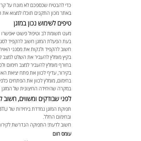
כדי להבטיח שכספכם לא מונח על קרן ה
באתר מכון התקנים תוכלו למצוא את ר
טיפים לשימוש נכון במזגן
מעט תשומת לב וטיפול פשוט יאפשרו לכ
בעת הפעלת המזגן חשוב להקפיד לסגור
חשוב להקפיד ולנקות את מסנני האויר 
בקיץ מומלץ להעביר את השלט למצב קירור ולכוו
בחורף מומלץ להעביר למצב חימום ולכוון את הטמפר
בקירור, עדיף לכוון את פתח יציאת האו
בחימום, מומלץ לכוון את הפתחים כלפי מ
במקרה שהיחידה החיצונית של המזגן מו
לפני שבודקים ומשווים, חשוב ל
ובחימום החלל.
חשוב לדעת! התפוקה הנדרשת לקירור 
עומס חום