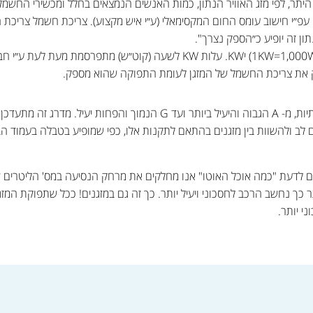
יתר, לפי מזג האוויר הנתון, כמות האנשים הנמצאים בחלל ומכשירי החשמל 
תון זה יופיע כ״הספק נצרך".
לכל מספר COP ניתן מדרג ציונים באותיות, מ- A הגבוה והיעיל ביותר ועד G הנמ
לב ולהשוות בין מזגנים בהתאם לתקנות אלו, כפי שמופיע בטבלה בעמוד הב
צים לדעת "כמה אוכל האוטו" אנו מחלקים את מרחק הנסיעה במס' הליטרים
שה >>