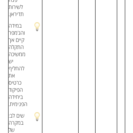
לשירות
תדיראן.
במידה
והג'מפר
קיים אך
התקלה
ממשיכה
יש
להחליף
את
כרטיס
הפיקוד
ביחידה
הפנימית.
שים לב:
במקרה
של