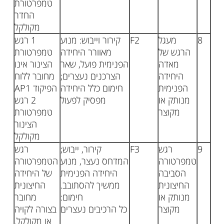
טמפרטורת
החדר
מקולקל
8
מעגל
F2
קירור וייבוש: מנוע
1 רגש
הרגש של
מאוורר היחידה
טמפרטורת
מאדה
הפנימית פועל, שאר
הצינור אינו
היחידה
הצרכנים נעצרים;
מחובר ללוח
הפנימית
חימום כלל היחידה
הפיקוד AP1
מנותק או
מפסיק לפעול
2 רגש
מקוצר
טמפרטורת
הצינור
מקולקל
9
רגש
F3
קירור, ייבוש;
רגש
טמפרטורה
המדחס נעצר, מנוע
הטמפרטורה
הסביבה
היחידה הפנימית
של היחידה
החיצונית
ממשיך להסתובב.
החיצונית
מנותק או
חימום:
מחובר
מקוצר
כל הרכיבים נעצרים
בצורה לקויה
או מקולקל.