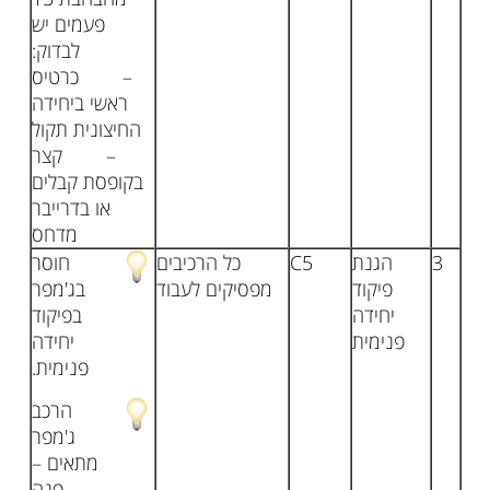
פעמים יש
לבדוק:
– כרטיס
ראשי ביחידה
החיצונית תקול
– קצר
בקופסת קבלים
או בדרייבר
מדחס
3
הגנת
C5
כל הרכיבים
חוסר
פיקוד
מפסיקים לעבוד
בג'מפר
יחידה
בפיקוד
פנימית
יחידה
פנימית.
הרכב
ג'מפר
מתאים –
פנה