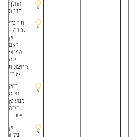
החלף
מדחס
תוך כדי
עבודה –
בדוק
האם
המנוע
ביחידה
החיצונית
עובד.
בדוק
חיווט
מנוע פן
יחידה
חיצונית.
בדוק
ניקיון