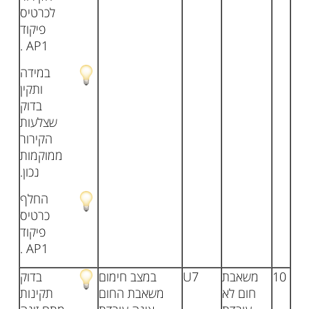
לכרטיס
פיקוד
AP1 .
במידה
ותקין
בדוק
שצלעות
הקירור
ממוקמות
נכון.
החלף
כרטיס
פיקוד
AP1 .
10
משאבת
U7
במצב חימום
בדוק
חום לא
משאבת החום
תקינות