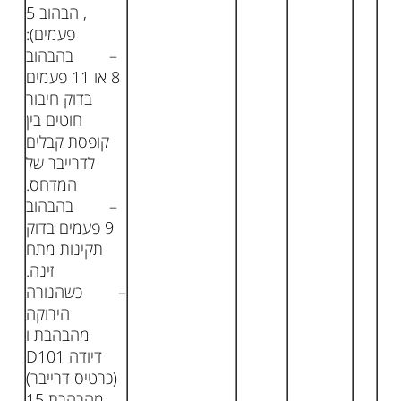
, הבהוב 5
פעמים):
– בהבהוב
8 או 11 פעמים
בדוק חיבור
חוטים בין
קופסת קבלים
לדרייבר של
המדחס.
– בהבהוב
9 פעמים בדוק
תקינות מתח
זינה.
– כשהנורה
הירוקה
מהבהבת ו
דיודה D101
(כרטיס דרייבר)
מהבהבת 15