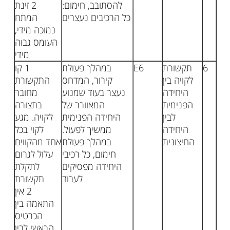
להסתובב, חימום:
2 זינת
כל הרכיבים נעצרים
המתח
נמוכה מידי,
העומס גבוה
מידי
6
תקשורת
E6
במהלך פעולת
1 קו
לקויה בין
קירור, המדחס
התקשורת
היחידה
נעצר בעוד שמנוע
מחובר
הפנימית
המאוורר של
בתצורה
לבין
היחידה הפנימית
לקויה. מגע
היחידה
ממשיך לפעול.
לקוי בכל
החיצונית
במהלך פעולת
אחד מהקווים
חימום, כל רכיבי
עלול לגרום
היחידה מפסיקים
לתקלת
לעבוד
תקשורת
2 אין
התאמה בין
הכרטיס
הראשי לבין