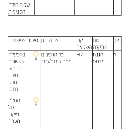
של היחידה
הפנימית
מס'
שם
קוד
מצב המזגן
סיבות אפשריות
התקלה
השגיאה
1
הגנת
H7
כל הרכיבים
בהפעלה
מדחס
מפסיקים לעבוד
ראשונה
– בדוק
חיווט
חוטי
מדחס.
החלף
מכלול
פיקוד
מעבה