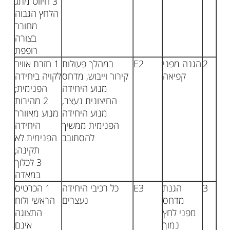
3 חיווט מתג
הלחץ הגבוה
מחובר
בצורה
רופפת
2
הגנה מפני
E2
במהלך פעולות
1 חזרת אוויר
קפיאה
קירור וייבוש, מדחס
לקויה ביחידה
מנוע היחידה
הפנימית;
החיצונית נעצר,
2 מהירות
מנוע היחידה
מנוע מאוורר
הפנימית ממשיך
היחידה
להסתובב
הפנימית לא
תקינה;
3 לכלוך
במאדה
3
הגנת
E3
כל רכיבי היחידה
1 הכרטיס
מדחס
נעצרים
הראשי ולוח
מפני לחץ
התצוגה
נמוך
אינם