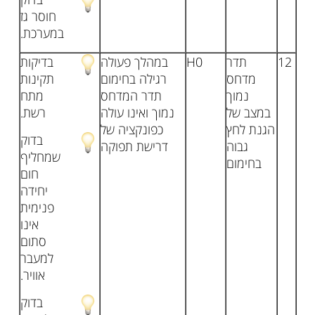
חוסר גז
במערכת.
12
תדר
H0
במהלך פעולה
בדיקות
מדחס
רגילה בחימום
תקינות
נמוך
תדר המדחס
מתח
במצב של
נמוך ואינו עולה
רשת.
הגנת לחץ
כפונקציה של
בדוק
גבוה
דרישת תפוקה
שמחליף
בחימום
חום
יחידה
פנימית
אינו
סתום
למעבר
אוויר.
בדוק