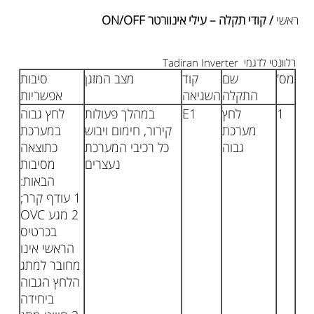
ראשי
/ קודי תקלה – עילי אינוורטר ON/OFF
רלוונטי לדגמי Tadiran Inverter
מס'
שם
קוד
מצב המזגן
סיבות
התקלה
השגיאה
אפשריות
1
לחץ
E1
במהלך פעולות
לחץ גבוה
מערכת
קירור, חימום ויבוש
במערכת
גבוה
כל רכיבי המערכת
כתוצאה
נעצרים
מסיבות
הבאות:
1 עודף קרר;
2 מגע OVC
בכרטיס
הראשי אינו
מחובר למתג
הלחץ הגבוה
ביחידה