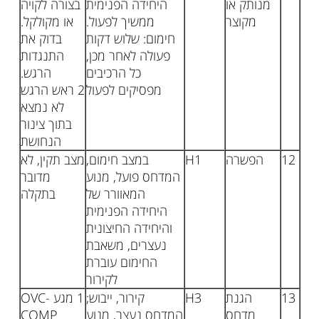
מנותק או
היחידה הפנימית
בצורה לקויה
מקוצר
ממשיך לפעול.
או מקולקל.
חימום: שלוש דקות
בדוק את
פעולה לאחר מכן,
התנגדות
כל הרכיבים
הרגש.
מפסיקים לפעול
2 ראש הרגש
לא נמצא
בתוך צינור
הנחושת
12
הפשרה
H1
במצב חימום,
מצב תקין, לא
המדחס פועל, מנוע
מדובר
המאוורר של
בתקלה
היחידה הפנימית
והיחידה החיצונית
נעצרים, משאבת
החימום עוברת
לקירור
13
הגנת
H3
קירור, ייבוש;
1 מגע OVC-
מדחס
המדחס נעצר, מנוע
COMP