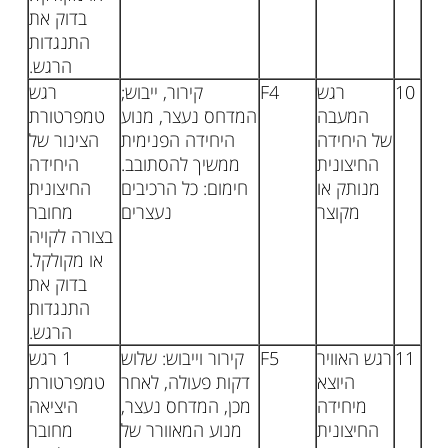
בדוק את
התנגדות
הרגש.
10
רגש
F4
קירור, ייבוש;
רגש
המעבה
המדחס נעצר, מנוע
טמפרטורת
של היחידה
היחידה הפנימית
הצינור של
החיצונית
ממשיך להסתובב.
היחידה
מנותק או
חימום: כל הרכיבים
החיצונית
מקוצר
נעצרים
מחובר
בצורה לקויה
או מקולקל.
בדוק את
התנגדות
הרגש.
11
רגש האוויר
F5
קירור וייבוש: שלוש
1 רגש
היוצא
דקות פעולה, לאחר
טמפרטורת
מיחידה
מכן, המדחס נעצר,
היציאה
החיצונית
מנוע המאוורר של
מחובר