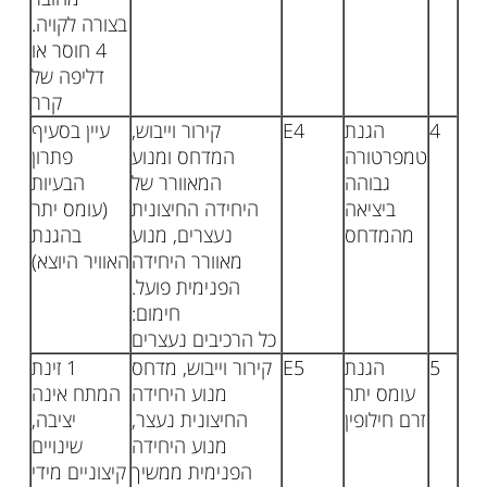
בצורה לקויה.
4 חוסר או
דליפה של
קרר
4
הגנת
E4
קירור וייבוש,
עיין בסעיף
טמפרטורה
המדחס ומנוע
פתרון
גבוהה
המאוורר של
הבעיות
ביציאה
היחידה החיצונית
(עומס יתר
מהמדחס
נעצרים, מנוע
בהגנת
מאוורר היחידה
האוויר היוצא)
הפנימית פועל.
חימום:
כל הרכיבים נעצרים
5
הגנת
E5
קירור וייבוש, מדחס
1 זינת
עומס יתר
מנוע היחידה
המתח אינה
זרם חילופין
החיצונית נעצר,
יציבה,
מנוע היחידה
שינויים
הפנימית ממשיך
קיצוניים מידי