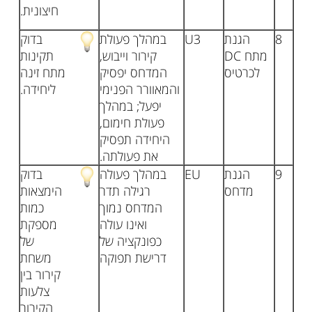
חיצונית.
8
הגנת
U3
במהלך פעולת
בדוק
מתח DC
קירור וייבוש,
תקינות
לכרטיס
המדחס יפסיק
מתח זינה
והמאוורר הפנימי
ליחידה.
יפעל; במהלך
פעולת חימום,
היחידה תפסיק
את פעולתה.
9
הגנת
EU
במהלך פעולה
בדוק
מדחס
רגילה תדר
הימצאות
המדחס נמוך
כמות
ואינו עולה
מספקת
כפונקציה של
של
דרישת תפוקה
משחת
קירור בין
צלעות
הקירור