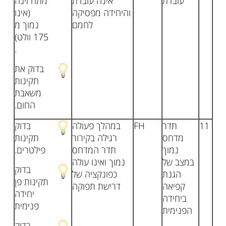
עובדת
אינה עובדת
מתח זינה
והיחידה מפסיקה
(אינו
לחמם
נמוך מ
175 וולט)
.
בדוק את
תקינות
משאבת
החום.
11
תדר
FH
במהלך פעולה
בדוק
מדחס
רגילה בקירור
תקינות
נמוך
תדר המדחס
פילטרים.
במצב של
נמוך ואינו עולה
בדוק
הגנת
כפונקציה של
תקינות פן
קפיאה
דרישת תפוקה
יחידה
ביחידה
פנימית
הפנימית
בדוק