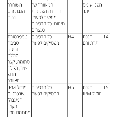
מפני עומס
המאוורר של
משוחרר
יתר
היחידה הפנימית
הגנת זרם
ממשיך לפעול.
גבוה
חימום: כל הרכיבים
נעצרים
14
הגנת
H4
כל הרכיבים
טמפרטורת
יתרת זרם
מפסיקים לפעול
סביבה
חריגה,
סוללה
סתומה, קצר
אויר, תקלה
במנוע
מאוורר
15
הגנת
H5
כל הרכיבים
מודול IPM
מודול IPM
מפסיקים לפעול
(שבכרטיס
המעבה)
תקול,
מתחמם מדי,