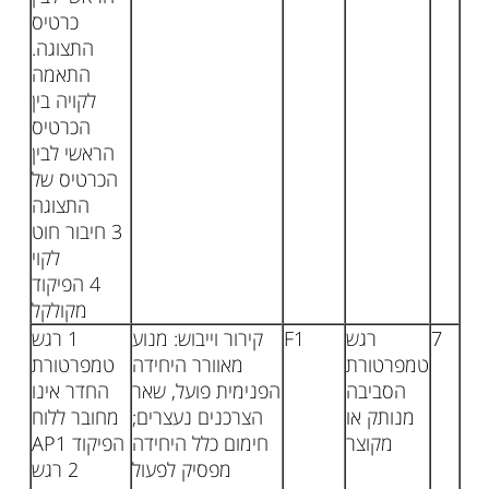
כרטיס
התצוגה.
התאמה
לקויה בין
הכרטיס
הראשי לבין
הכרטיס של
התצוגה
3 חיבור חוט
לקוי
4 הפיקוד
מקולקל
7
רגש
F1
קירור וייבוש: מנוע
1 רגש
טמפרטורת
מאוורר היחידה
טמפרטורת
הסביבה
הפנימית פועל, שאר
החדר אינו
מנותק או
הצרכנים נעצרים;
מחובר ללוח
מקוצר
חימום כלל היחידה
הפיקוד AP1
מפסיק לפעול
2 רגש