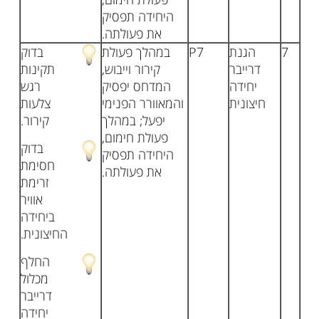
היחידה תפסיק
את פעולתה.
7
הגנת
P7
במהלך פעולת
בדוק
דרייבר
קירור וייבוש,
תקינות
יחידה
המדחס יפסיק
רגש
חיצונית
והמאוורר הפנימי
צלעות
יפעל; במהלך
קירור.
פעולת חימום,
בדוק
היחידה תפסיק
חסימת
את פעולתה.
זרימת
אוויר
ביחידה
החיצונית.
החלף
מכלול
דרייבר
יחידה