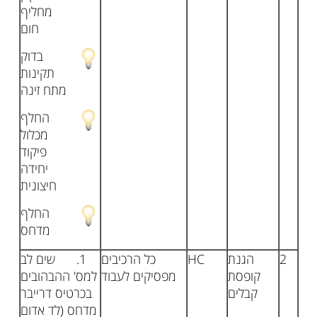
מחליף
חום
בדוק
תקינות
מתח זינה
החלף
מכלול
פיקוד
יחידה
חיצונית
החלף
מדחס
2
הגנת
HC
כל הרכיבים
1. שים לב
קופסת
מפסיקים לעבוד
למס' ההבהובים
קבלים
בכרטיס דרייבר
מדחס (לד אדום