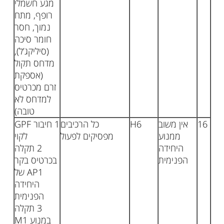
מגע חשמלי
רופף, מתח
נמוך, חסר
חומר סיכה
(סיליקג’ל),
מדחס תקול
(אספקת
זרם מכרטיס
למדחס לא
טובה)
16
אין משוב
H6
כל הרכיבים
1 חיבור GPF
ממנוע
מפסיקים לפעול
לקוי
היחידה
2 תקלה
הפנימית
בכרטיס בקר
AP1 של
היחידה
הפנימית
3 תקלה
במנוע M1