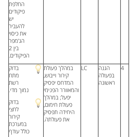
החלפת
פיקודים
יש
להעביר
את כיסוי
הג'מפר
בין 2
הפיקודים.
4
הגנה
LC
במהלך פעולת
בדוק
בפעולה
קירור וייבוש,
מתח
ראשונה
המדחס יפסיק
רשת
והמאוורר הפנימי
נמוך מדי.
יפעל; במהלך
בדוק
פעולת חימום,
לחצי
היחידה תפסיק
קירור
את פעולתה.
במערכת
כולל עודף