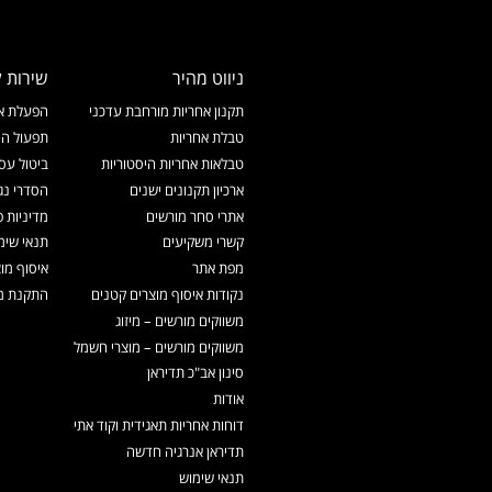
ניווט מהיר
שירות ל
תקנון אחריות מורחבת עדכני
הפעלת אח
טבלת אחריות
תפעול המ
טבלאות אחריות היסטוריות
ביטול עס
ארכיון תקנונים ישנים
הסדרי נג
אתרי סחר מורשים
מדיניות פ
קשרי משקיעים
תנאי שימ
מפת אתר
איסוף מו
נקודות איסוף מוצרים קטנים
התקנת מכ
משווקים מורשים – מיזוג
משווקים מורשים – מוצרי חשמל
סינון אב"כ תדיראן
אודות
דוחות אחריות תאגידית וקוד אתי
תדיראן אנרגיה חדשה
תנאי שימוש