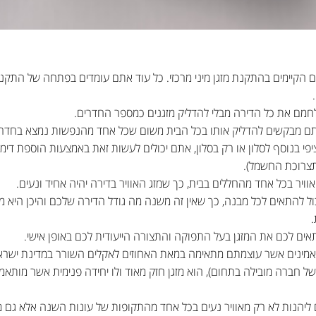
ם הקיימים בהתקנת מזגן מיני מרכזי. כל עוד אתם עומדים בפתחה של התקנת
 לחמם את כל הדירה מבלי להדליק מזגנים כמספר החדרים.
תם מבקשים להדליק אותו בכל הבית משום שכל אחד מהנפשות נמצא בחדר
פי בנוסף לסלון או רק בסלון, אתם יכולים לעשות זאת באמצעות הוספת דימ
תצרוכת החשמל).
אוויר בכל אחד מהחללים בבית, כך שמזג האוויר בדירה יהיה אחיד ונעים.
יכול להתאים לכל מבנה, כך שאין זה משנה מה גודל הדירה שלכם והיכן היא 
התאים לכם את המזגן בעל התפוקה והתצורה הייעודית לכם באופן אישי.
ם ואמינים אשר עוצמתם מתאימה במאת האחוזים לאקלים השורר במדינת ישרא
ן של חברה מובילה בתחום), הוא מזגן חזק מאוד ולו יחידה פנימית אשר מותא
לכם ליהנות לא רק מאוויר נעים בכל אחד מהתקופות של עונות השנה אלא גם