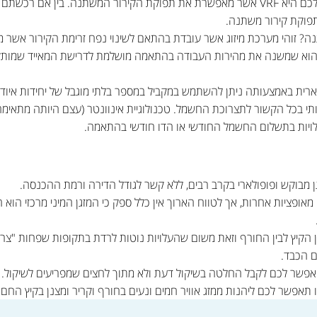
הטכנולוגיה באמצעותה פועל המזגן שלכם היא VRF אשר מאפשרת את תפוקת הקירור המשתנה. בין
תפוקת קירור משתנה.
ה? זוהי מערכת מיזוג אשר עובדת בהתאם לשינוי נפח זרימת הקירור אשר
והוא שמשנה את מהירות העבודה בהתאמה מושלמת לדרישת המאייד שמותקן 
רית באמצעותה ניתן להשתמש במקביל במספר בלתי מוגבל של יחידות איוד ה
עותי בכל הקשור לתצרוכת החשמל. טכנולוגיית אינוונטר (עצם היותה מתא
לויות בתשלום החשמל החודשי או הדו חודשי בהתאמה.
זגן מבוקש ופופולארי בקרב רבים, ללא קשר לגודל הדירה ורמת ההכנסה.
מאופציות אחרות, אך לטווח הארוך אין כלל ספק כי המזגן המיני מרכזי הוא 
ן הקיץ לבין החורף וזאת משום שהעלויות נוטות לרדת בתקופות שפחות "צריך"
ם הכבד.
, יאפשר לכם לקבל החלטה בשיקול דעת ולא מתוך לחצים שמפריעים לשיקול.
אפשר לכם ליהנות ממזג אוויר חמים ונעים בחורף וקריר ומצנן בקיץ החם