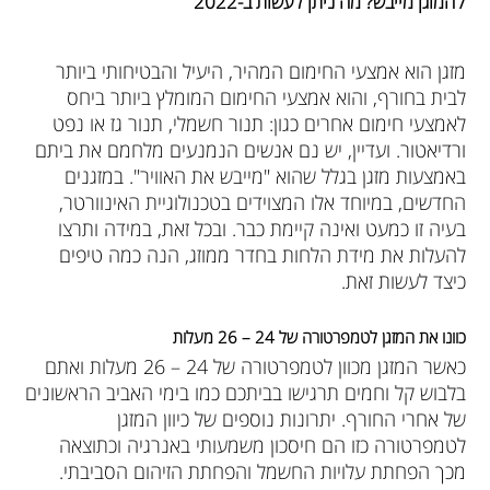
/ המזגן מייבש? מה ניתן לעשות ב-2022
מזגן הוא אמצעי החימום המהיר, היעיל והבטיחותי ביותר
לבית בחורף, והוא אמצעי החימום המומלץ ביותר ביחס
לאמצעי חימום אחרים כגון: תנור חשמלי, תנור גז או נפט
ורדיאטור. ועדיין, יש נם אנשים הנמנעים מלחמם את ביתם
באמצעות מזגן בגלל שהוא "מייבש את האוויר". במזגנים
החדשים, במיוחד אלו המצוידים בטכנולוגיית האינוורטר,
בעיה זו כמעט ואינה קיימת כבר. ובכל זאת, במידה ותרצו
להעלות את מידת הלחות בחדר ממוזג, הנה כמה טיפים
כיצד לעשות זאת.
כוונו את המזגן לטמפרטורה של 24 – 26 מעלות
כאשר המזגן מכוון לטמפרטורה של 24 – 26 מעלות ואתם
בלבוש קל וחמים תרגישו בביתכם כמו בימי האביב הראשונים
של אחרי החורף. יתרונות נוספים של כיוון המזגן
לטמפרטורה כזו הם חיסכון משמעותי באנרגיה וכתוצאה
מכך הפחתת עלויות החשמל והפחתת הזיהום הסביבתי.