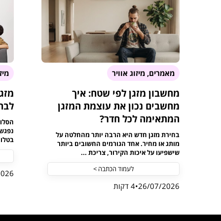
מאמרים, מיזוג אוויר
מיז
מחשבון מזגן לפי שטח: איך
מזגן
מחשבים נכון את עוצמת המזגן
לבחי
המתאימה לכל חדר?
הסלון
נפגשת
בחירת מזגן חדש היא הרבה יותר מהחלטה על
בטלוו
מותג או מחיר. אחד הגורמים החשובים ביותר
שישפיעו על איכות הקירור, צריכת ...
לעמוד הכתבה >
2026
26/07/2026
4 דקות