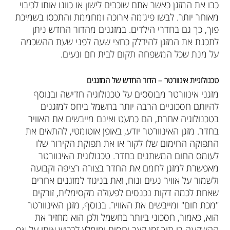
כבו את המזגן כאשר אתם שוכבים לישון או כוונו אותו לכיבוי
מאוחר יותר. לבשו פיג'מה ארוכה ומחממת והתכסו בשמיכת
פוך, כך גם בחדרי הילדים. במזגנים מהדור החדש ניתן
לתכנת את המזגן להידלק כחצי שעה לפני שעת ההשכמה
על מנת שכל המשפחה תקום לבית חם ונעים.
טכנולוגיית אינוורטר – הדור החדש של המזגנים
מזגני אינוורטר מבוססים על טכנולוגיה חדישה ובנוסף
להיותם חסכוניים הרבה יותר בחשמל ביחס למזגנים
בטכנולוגיה אחרת, הם כמעט ואינם מייבשים את האוויר
בחדר. מזגן האינוורטר יודע, באופן אוטומטי, להתאים את
התפוקה החימום שלו לקור או את תפוקת הקירור שלו
לעומס החום המשתנים בחדר. טכנולוגית האינוורטר
מאפשרת למזגן לחמם את החדר בצורה רציפה וקבועה
ולשמור על אוויר נעים ונוח, זאת בניגוד למזגנים אחרים
שאחת לכמה דקות נכנסים לפעולה מקסימלית, זורקים
"מכת חום" ומייבשים את האוויר. בנוסף, מזגן האינוורטר
הוא, כאמור, חסכוני ביותר בחשמל ולכן הוא מחזיר את
ההשקעה בו תוך זמן קצר יחסית ומומלץ לרכוש אותו על אף