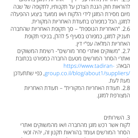
להוראות חוק הגנת הצרכן על תקנותיו, לתקופה של שנה
מיום מסירת המזגן לידי הלקוח ו/או ממועד ביצוע ההפעלה
למזגן, הכל כמפורט בתעודת האחריות המקורית.
‮ㅤㅤ6.2‬. "האחריות הנוספת" – סך תקופת האחריות שהחברה
תעניק למזגן, כמפורט בסעיף 5 להלן, בניכוי תקופת
האחריות המלאה עפ"י דין.
‮ㅤㅤ7.2‬. ‬"משווקים ואתרי סחר מורשים"- רשימת המשווקים
ואתרי הסחר המורשים מטעם החברה כמפורט בכתובת
הבאה: ‎
https://www.tadiran-
group.co.il/blog/about1/suppliers/
‎, כפי שתתעדכן
מעת לעת.
‮ㅤㅤ8.2‬. תעודת האחריות המקורית" – תעודת האחריות
המצורפת למזגן.
3. השירותים
לקוח אשר רכש מזגן מהחברה ו/או מהמשווקים ואתרי
הסחר המורשים ועומד בהוראות תקנון זה, יהיה זכאי