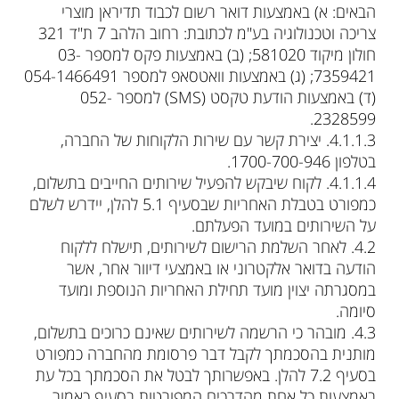
הבאים: א) באמצעות דואר רשום לכבוד תדיראן מוצרי
צריכה וטכנולוגיה בע"מ לכתובת: רחוב הלהב 7 ת"ד 321
חולון מיקוד 581020; (ב) באמצעות פקס למספר 03-
7359421; (ג) באמצעות וואטסאפ למספר 054-1466491
(ד) באמצעות הודעת טקסט (SMS) למספר 052-
2328599.
‮ㅤㅤㅤㅤ3.1.1.4‬. יצירת קשר עם שירות הלקוחות של החברה,
בטלפון 1700-700-946.
‮ㅤㅤㅤㅤ4.1.1.4‬. לקוח שיבקש להפעיל שירותים החייבים בתשלום,
כמפורט בטבלת האחריות שבסעיף 5.1 להלן, יידרש לשלם
על השירותים במועד הפעלתם.
‮ㅤㅤ2.4‬. לאחר השלמת הרישום לשירותים, תישלח ללקוח
הודעה בדואר אלקטרוני או באמצעי דיוור אחר, אשר
במסגרתה יצוין מועד תחילת האחריות הנוספת ומועד
סיומה.
‮ㅤㅤ3.4‬. מובהר כי הרשמה לשירותים שאינם כרוכים בתשלום,
מותנית בהסכמתך לקבל דבר פרסומת מהחברה כמפורט
בסעיף 7.2 להלן. באפשרותך לבטל את הסכמתך בכל עת
באמצעות כל אחת מהדרכים המפורטות בסעיף כאמור.