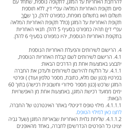
להרחבת האחריות על המזגן, לתקופה נוספת, שתחל עם
סיום תקופת האחריות המלאה עפ"י דין, ללא תוספת
תשלום ו/או בתשלום מופחת, כמפורט להלן, כך ש
סך
תקופת האחריות על המזגן (כולל תקופת האחריות המלאה
עפ"י דין) תהיה כמפורט בסעיף 5 להלן. תנאי האחריות
בתקופת האחריות הנוספת, יהיו כמפורט בסעיף 6 להלן.
4. הרישום לשירותים והפעלת האחריות הנוספת
‮ㅤㅤ1.4‬. הרישום לשירותים לשם קבלת האחריות הנוספת,
יתבצע באמצעות אחת מן הדרכים הבאות:
‮ㅤㅤㅤ1.1.4‬. על הלקוח להירשם לשירותים ולעדכן את החברה
בפרטיו (כגון שם מלא, כתובת, מספר טלפון ועוד) ) ופרטי
המזגן שרכש (כגון מספר סידורי וחשבונית רכישה) בתוך 60
ימים ממועד רכישת המזגן, באמצעות אחת מן האפשרויות
הבאות:
‮ㅤㅤㅤㅤ1.1.1.4‬. מילוי טופס דיגיטלי באתר האינטרנט של החברה.
לחצו כאן למילוי הטופס
.
‮ㅤㅤㅤㅤ2.1.1.4‬. שליחת גלוית האחריות שבאריזת המזגן (שעל גביה
יצוינו כל הפרטים הנדרשים) לחברה, באחד מהאופנים