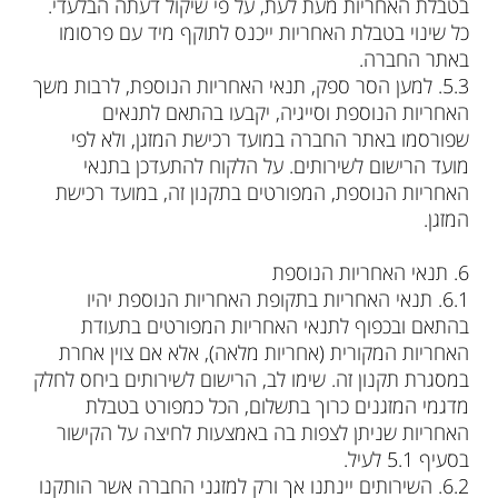
בטבלת האחריות מעת לעת, על פי שיקול דעתה הבלעדי.
כל שינוי בטבלת האחריות ייכנס לתוקף מיד עם פרסומו
באתר החברה.
‮ㅤㅤ3.5‬. למען הסר ספק, תנאי האחריות הנוספת, לרבות משך
האחריות הנוספת וסייגיה, יקבעו בהתאם לתנאים
שפורסמו באתר החברה במועד רכישת המזגן, ולא לפי
מועד הרישום לשירותים. על הלקוח להתעדכן בתנאי
האחריות הנוספת, המפורטים בתקנון זה, במועד רכישת
המזגן.
6. תנאי האחריות הנוספת
‮ㅤㅤ1.6‬. תנאי האחריות בתקופת האחריות הנוספת יהיו
בהתאם ובכפוף לתנאי האחריות המפורטים בתעודת
האחריות המקורית (אחריות מלאה), אלא אם צוין אחרת
במסגרת תקנון זה. שימו לב, הרישום לשירותים ביחס לחלק
מדגמי המזגנים כרוך בתשלום, הכל כמפורט בטבלת
האחריות שניתן לצפות בה באמצעות לחיצה על הקישור
בסעיף 5.1 לעיל.
‮ㅤㅤ2.6‬. השירותים יינתנו אך ורק למזגני החברה אשר הותקנו