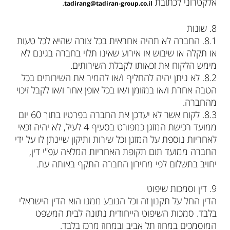
אלקטרוני לכתובת
.
tadirang@tadiran-group.co.il
8. שונות
‮ㅤㅤ1.8‬. החברה לא תהיה אחראית בכל צורה שהיא לכל טעות
או תקלה או שיבוש או אירוע שאינו תלוי בחברה בגינם לא
מימש הלקוח את זכאותו לקבלת השירותים.
‮ㅤㅤ2.8‬. לא ניתן יהיה להחליף ו/או להמיר את השירותים בכל
הטבה אחרת ו/או במזומן ו/או בכל אופן אחר ו/או לקבל זיכוי
מהחברה.
‮ㅤㅤ3.8‬. לקוח אשר לא יעדכן את החברה בפרטיו בתוך 60 יום
ממועד רכישת המזגן כמפורט בסעיף 4 לעיל, לא יהיה זכאי
לאחריות נוספת על המזגן וכל שירות ותיקון שיינתן לו על ידי
החברה ממועד תום תקופת האחריות המלאה עפ"י דין,
יחויב בתשלום לפי מחירון החברה התקף באותה עת.
9. דין וסמכות שיפוט
הדין החל על תקנון זה וכל הנובע ממנו הוא הדין הישראלי
בלבד. סמכות השיפוט הייחודית נתונה לבית המשפט
המוסמכים במחוז תל אביב ובמחוז מרכז בלבד.