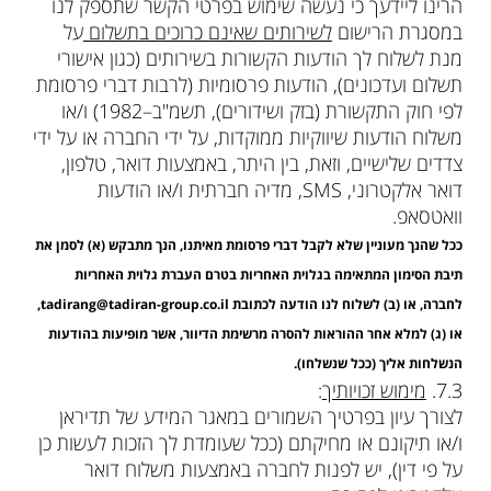
הרינו ליידעך כי נעשה שימוש בפרטי הקשר שתספק לנו
במסגרת הרישום
לשירותים שאינם כרוכים בתשלום
על
מנת לשלוח לך הודעות הקשורות בשירותים (כגון אישורי
תשלום ועדכונים), הודעות פרסומיות (לרבות דברי פרסומת
לפי חוק התקשורת (בזק ושידורים), תשמ"ב–1982) ו/או
משלוח הודעות שיווקיות ממוקדות, על ידי החברה או על ידי
צדדים שלישיים, וזאת, בין היתר, באמצעות דואר, טלפון,
דואר אלקטרוני, SMS, מדיה חברתית ו/או הודעות
וואטסאפ.
ככל שהנך מעוניין שלא לקבל דברי פרסומת מאיתנו, הנך מתבקש (א) לסמן את
תיבת הסימון המתאימה בגלוית האחריות בטרם העברת גלוית האחריות
לחברה, או (ב) לשלוח לנו הודעה לכתובת tadirang@tadiran-group.co.il,
או (ג) למלא אחר ההוראות להסרה מרשימת הדיוור, אשר מופיעות בהודעות
הנשלחות אליך (ככל שנשלחו).
‮ㅤㅤ3.7‬.
מימוש זכויותיך
:
לצורך עיון בפרטיך השמורים במאגר המידע של תדיראן
ו/או תיקונם או מחיקתם (ככל שעומדת לך הזכות לעשות כן
על פי דין), יש לפנות לחברה באמצעות משלוח דואר