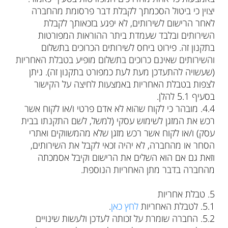
יצוין כי ביטול הסכמתך לקבלת דבר פרסומת מהחברה
לאחר הרישום לשירותים, לא יפגע בזכאותך לקבלת
השירותים ובלבד שעמדת ביתר ההוראות המפורטות
בתקנון זה. פירוט ביחס לשירותים הכרוכים בתשלום
והשירותים שאינם כרוכים בתשלום מופיע בטבלת האחריות
(שעשויה להתעדכן מעת לעת כמפורט בתקנון זה). ניתן
לצפות בטבלת האחריות באמצעות לחיצה על הקישור
בסעיף 5.1 להלן.
‮ㅤㅤ4.4‬. מובהר כי לקוח שהוא לא אדם פרטי ו/או לקוח אשר
רכש את המזגן לשימוש עסקי (למשל, לשם התקנתו בבית
עסק) ו/או לקוח אשר רכש מזגן שלא מהמשווקים ואתרי
הסחר או מהחברה, לא יהיה זכאי לקבל את השירותים,
וזאת גם אם הוא השלים את הרישום וקיבל אסמכתה
מהחברה בדבר מתן האחריות הנוספת.
5. טבלת אחריות
‮ㅤㅤ1.5‬. לטבלת האחריות
לחץ כאן
.
‮ㅤㅤ2.5‬. החברה שומרת על זכותה לעדכן ולעשות שינויים