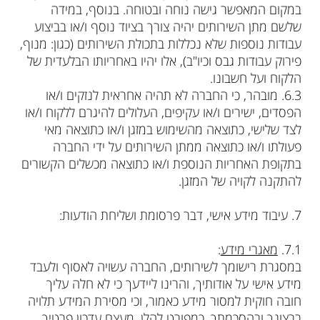
במקום המאפשר גישה נוחה ובטוחה. בנוסף, במידה
שלשם מתן השירותים יהיה צורך בציוד נוסף ו/או בביצוע
עבודות נוספות שלא נכללות בתכולת השירותים (כגון: מנוף,
פירוק עבודות גבס וכיו"ב), אלו יהיו באחריותו הבלעדית של
הלקוח ועל חשבונו.
‮ㅤㅤ3.6‬. מובהר, כי החברה לא תהיה אחראית לנזקים ו/או
הפסדים, ישירים ו/או עקיפים, העלולים להיגרם ללקוח ו/או
לצד שלישי, כתוצאה מהשימוש במזגן ו/או כתוצאה מאי
פעולתו ו/או כתוצאה ממתן השירותים על ידי החברה
בתקופת האחריות הנוספת ו/או כתוצאה מכשלים הקשורים
להתקנה לקויה של המזגן.
7. עיבוד מידע אישי, דבר פרסומת ושליחת הודעות:
ㅤㅤ1.7‬.
מאגרי מידע
:
במסגרת רישומך לשירותים, החברה עשויה לאסוף ולעבד
מידע אישי על אודותיך, והרינו ליידעך כי לא חלה עליך
חובה חוקית למסור מידע כאמור, וכי מסירת המידע תלויה
ברצונך ובהסכמתך, כמפורט להלן. מעצם עדכון פרטיך