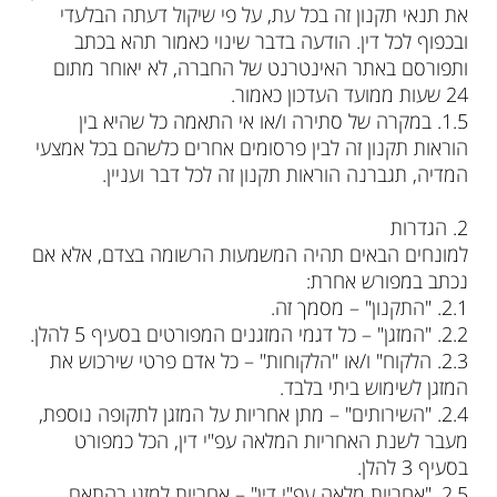
את תנאי תקנון זה בכל עת, על פי שיקול דעתה הבלעדי
ובכפוף לכל דין. הודעה בדבר שינוי כאמור תהא בכתב
ותפורסם באתר האינטרנט של החברה, לא יאוחר מתום
24 שעות ממועד העדכון כאמור.
‮ㅤㅤ5.1‬. במקרה של סתירה ו/או אי התאמה כל שהיא בין
הוראות תקנון זה לבין פרסומים אחרים כלשהם בכל אמצעי
המדיה, תגברנה הוראות תקנון זה לכל דבר ועניין.
2. הגדרות
למונחים הבאים תהיה המשמעות הרשומה בצדם, אלא אם
נכתב במפורש אחרת:
‮ㅤㅤ1.2‬. "התקנון" – מסמך זה.
‮ㅤㅤ2.2‬. "המזגן" – כל דגמי המזגנים המפורטים בסעיף 5 להלן.
‮ㅤㅤ3.2‬. הלקוח" ו/או "הלקוחות" – כל אדם פרטי שירכוש את
המזגן לשימוש ביתי בלבד.
‮ㅤㅤ4.2‬. "השירותים" – מתן אחריות על המזגן לתקופה נוספת,
מעבר לשנת האחריות המלאה עפ"י דין, הכל כמפורט
בסעיף 3 להלן.
‮ㅤㅤ5.2‬. "אחריות מלאה עפ"י דין" – אחריות למזגן בהתאם