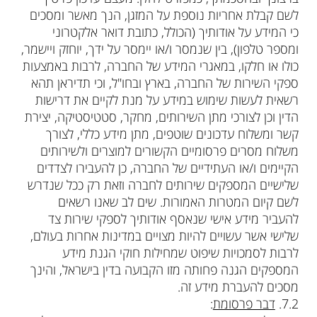
לשם קבלת אחריות נוספת על המזגן, הנך מאשר ומסכים
כי המידע על אודותיך (הכולל, כתובת דואר אלקטרוני
ומספר טלפון), בין שנמסר ו/או יימסר על ידך, יוחזק ויישמר,
כולו או חלקו, במאגרי המידע של החברה, לרבות באמצעות
ספקי השירות של החברה, בארץ ובחו"ל, וכי תדיראן תהא
רשאית לעשות שימוש במידע על מנת לקיים את דרישות
הדין וכן לצורכי מתן השירותים, מחקר, סטטיסטיקה, יצירת
קשר ומשלוח עדכונים שוטפים, מתן מידע כללי, לצורך
משלוח מסרים פרסומיים הקשורים למוצרים ולשירותים
הקיימים ו/או העתידיים של החברה, כן להעבירו לצדדים
שלישיים המספקים שירותים לחברה וזאת רק ככל שנדרש
לשם קיום המטרות האמורות. שים לב שאנו רשאים
להעביר מידע אישי שנאסף אודותיך לספקי שירות צד
שלישי אשר עשויים להיות מצויים במדינות אחרות בעולם,
לרבות לסמכויות שיפוט שמחילות חוקי הגנת מידע
המספקים הגנה פחותה מזו הקבועה בדין בישראל, והינך
מסכים להעברת מידע זה.
‮ㅤㅤ2.7‬.
דבר פרסומת
: