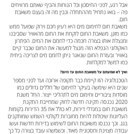
אבל רגע, לפני החיסכון וכל הנוחות והכיף שאתם מרוויחים
פה – בואו נתחיל מההתחלה ונבין מה זה בעצם משאבת
חום.
משאבת חום לחימום מים היא רעיון חכם וירוק שפועל ממש
כמו מזגן. משאבת החום לוקחת את החום מהאוויר שסביבנו
ומנצלת אותו בצורה חכמה כדי לחמם את המים. הפתרון
האקולוגי הנפלא הזה מנצל למעשה את החום שכבר קיים
באוויר ובעזרת החום שנאגר ניתן לחמם מים לצריכה ביתית
כמו למשל למקלחות.
ואיך לא שמעתם על משאבת החום עד היום?
הטכנולוגיה הזו קיימת כבר תקופה ארוכה ועד לפני מספר
שנים היא שימשה בעיקר לחימום של חללים גדולים כמו
מוסדות ציבוריים וחימום מים לתהליכי ייצור. החל משנת
2020 נכנסה תקינה חדשה לחוק שמחייבת התקנת
משאבת חום במגדלי דירות, לא כולל את 35 הדירות בקומות
העליונות שיכולות להיות מחוברות לקולטי השמש שמותקנים
בגג. וכך נכנסו משאבות החום לשימוש בדירות חדשות ועשו
עבודה מצוינת וחסכונית מאוד. וכשמשהו עובד בצורה כל כך