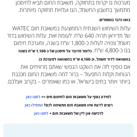
מערכות גז יקרות בתחזוקה, משאבת החום תביא לחיסכון
מתמשך בחשבון החשמל, הגז ועלויות תחזוקה מיותרות.
בואו נדבר במספרים:
עלות השימוש השנתית הממוצעת במשאבת חום WATEC
של תדיראן תהיה 640 ש"ח. לעומת זאת, עלות השימוש בדוד
חשמל צפויה לעלות כ-1,800 ש"ח בשנה, ומערכת חימום
בגז כ-4,800 ש"ח.
כלומר מדובר על חיסכון של כ-1,160 ש"ח בשנה
בהשוואה לדוד חשמל, וכ-4,160 ש"ח בהשוואה למערכת גז.
אם נוסיף לזה את השקט הנפשי שאתם מרוויחים ואת
הנוחות וקלות התפעול – ברור למה משאבת החום מככבת
ביותר ויותר בתים בישראל. או כמו שאומרים – בקרוב אצלכם.
למידע נוסף על משאבות חום לחימום מים >>
לחצו כאן
רוצים לדעת איזו משאבת חום מתאימה לכם?
התחילו כאן
לרכישה און ליין של משאבות חום >
לחצו כאן