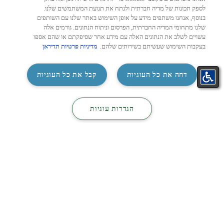
מחשבון מזגן לפי שטח: איך
מזגן
לספק תכונות של מדיה חברתית ולנתח את תנועת המשתמשים שלנו.
מחשבים נכון את עוצמת המזגן
לבחי
בנוסף, אנחנו משתפים מידע על אופן השימוש באתר שלנו עם השותפים
המתאימה לכל חדר?
שלנו מתחומי המדיה החברתית, הפרסום וניתוח הנתונים. גורמים אלה
הסלון
עשויים לשלב את הנתונים האלה עם מידע אחר שסיפקתם או שהם אספו
נפגשת
בחירת מזגן חדש היא הרבה יותר מהחלטה על
בעקבות השימוש שעשיתם בשירותים שלהם.
מדיניות פרטיות תדיראן
בטלוו
מותג או מחיר. אחד הגורמים החשובים ביותר
שישפיעו על איכות הקירור, צריכת ...
‏דחה את כל העוגיות
קבל את כל העוגיות
לעמוד הכתבה >
2026
26/07/2026
4 דקות
התאמת
קטלוג
קטלוג
צור קשר
‏הגדרות עוגיות
מזגן בקליק
מיזוג
חשמל
ניווט מהיר
תקנון אחריות מורחבת עדכני
טבלת אחריות