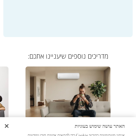
מדריכים נוספים שיעניינו אתכם:
מאמרים, מיזוג אוויר
מיז
האתר עושה שימוש בעוגיות
אנחנו משתמשים בקובצי Cookie כדי להתאים אישית תוכן ומודעות,