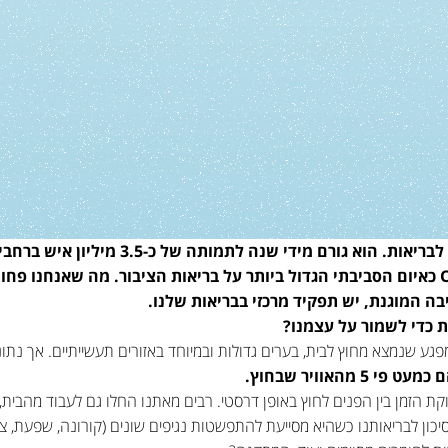
זה לא סוד: אוויר מזוהם הוא סכנה לבריאות. הוא
שונות. ב-2019 הוגדר ע״י ה-OECD כאיום הסביבתי הגדול ביותר על בריאות הציבור. מה שאנ
ה המוגנת, יש תפקיד מרכזי בבריאות שלנו.
ת כדי לשמור על עצמנו?
מפגע שנמצא מחוץ לבית, בערים גדולות ובמיוחד באזורים תעשייתיים. אך נת
מהאוויר שבחוץ.
 הזמן בין הפנים לחוץ באופן דרסטי. רבים מאתנו החלו גם לעבוד מהבית
ון לבריאותנו כשהיא מסייעת להתפשטות נגיפים שונים (קורונה, שפעת, צינון