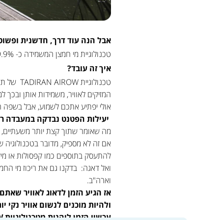
אבל הנה עוד דרך, חדשנית ופשוטה יותר 
טכנולוגיית מי חמצן המשמידה כ- 99.9% מהווירוסים, הבקטריות והעובשים בחדר – וזאת מבלי שתצטרכו לעשות דבר מלבד להפעיל את המזגן.
איך זה עובד?
טכנולוגי
המזיקים לאוויר, משמידות אותן ובכך 
אולי יפתיע אתכם לשמוע, אבל בשפה המד
יעילות הפטנט נבדקה במעבדה רשומה FDA והתוצאות הראו יעילות של כ- 99.9% בקטילת הוירוסים ו
מה שאומר שתוך קצת יותר משעתיים, האו
אם זה לא מספיק, מדובר בטכנולוגיה 
להתעסק בתוספים כמו קפסולות או מיל
וארה"ב.
אז הגיע הזמן לדאוג לאוויר שאתם
ולהיות מוכנים לנשום אוויר נקי יות
עכשיו הזמן ליהנות מטכנולוגיית TADIRAN AIROW במזגני תדיראן בהתאמה אישית,