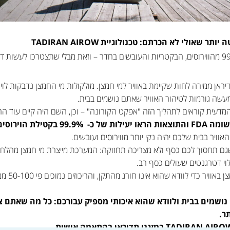
שאולי לא הכרתם: טכנולוגיית TADIRAN AIROW
ית TADIRAN AIROW של תדיראן ממירה לחות שקיימת באוויר למי חמצן. מולקולות מי החמצן נדבק
למעשה גורמות לטיהור האוויר שאתם נושמים בבית.
עית קוראים לתהליך הזה "אפקט הקורונה" – וכן, השם היה קיים עוד הרבה לפ
הבקטריות באוויר.
ויר בבית שלכם יהיה נקי יותר מווירוסים ועובשים.
שגם תחסוך לכם כסף ולא מצריכה תחזוקה: המערכת מייצרת מי חמצן מהלחות
וי דטרגנטים שעולים כסף רב.
ואל דאגה: 
 נושמים בבית ולוודא שהוא איכותי מספיק עבורכם: כל מה שאתם צ
ר.