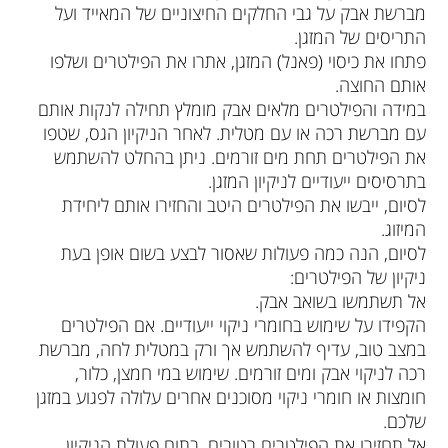
מברשת אבק על גבי החלקים החיצוניים של המאייד ועל
התריסים של המזגן.
פתחו את כיסוי (פאנל) המזגן, אתרו את הפילטרים ושלפו
אותם החוצה.
במידה והפילטרים מלאים אבק מומלץ תחילה לנקות אותם
עם מברשת רכה או עם מטלית. לאחר הניקיון הגס, שטפו
את הפילטרים תחת מים זורמים. ניתן בהחלט להשתמש
בתרסיסים ייעודיים לניקיון המזגן.
לסיום, ייבשו את הפילטרים היטב והחזירו אותם ליחידת
המיזוג.
לסיום, הנה כמה פעולות שאסור לבצע בשום אופן בעת
ניקיון של הפילטרים:
אל תשתמשו בשואב אבק.
הקפידו על שימוש בחומרי ניקוי ייעודיים. אם הפילטרים
במצב טוב, עדיף להשתמש אך ורק במטלית לחה, מברשת
רכה לניקוי אבק ומים זורמים. שימוש במי חמצן, כלור,
חומצות או חומרי ניקוי מסוכנים אחרים עלולה לפגוע במזגן
שלכם.
אל תחזירו את הפילטרים רטובים. בתום פעולת הניקיון