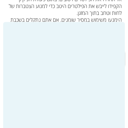
הקפידו לייבש את הפילטרים היטב כדי למנוע הצטברות של
לחות וטחב בתוך המזגן.
הימנעו משימוש במסיר שומנים. אם אתם נתקלים בשכבת
שומן על גבי היחידה הפנימית תוכלו להסיר אותה בעזרת
חומרי ניקוי ייעודיים ושימוש במים וסבון.
מעבר לקטלוג המוצרים ולרכישה >>