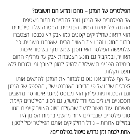
הפילטרים של המזגן – מהם ומדוע הם חשובים?
אל הפילטרים של המזגן נוכל להתייחס בתור מעטפת
ההגנה של יחידת המיזוג הפנימית. המטרה של הפילטרים
הוא לדאוג שחלקיקים קטנים כמו אבק לא נכנסו והצטברו
בתוך המזגן ויזהמו את האוויר הביתי שאנחנו נושמים. כך
שלמעשה הפילטר הוא מסנן שמשתתף בשיפור איכות
האוויר, ובמקביל גם מונע הצטברות אבק על מחליף החום
ביחידה הפנימית שעלולה להזיק למזגן לאורך זמן ולגרום ללא
מעט תקלות.
על אף שלרוב אנו נוטים לבחור את המזגן ולהתאים אותו
לצרכים שלנו על פי הדירוג האנרגטי שלו, ההספק של המזגן
וגם הטכנולוגיות עליהן הוא מבוסס (מזגני אינוורטר נחשבים
חסכוניים ויעילים במיוחד למשל), גם לסוג הפילטרים קיימת
חשיבות. עוד חשוב לדעת שבעולם מיזוג האוויר קיימים מגוון
סוגי פילטרים שנבדלים אחד מהשני ברמות הסינון (או
במילים אחרות – גודל החלקיקים אותם הפילטר יכול לסנן)
אחת לכמה זמן נדרש טיפול בפילטרים?