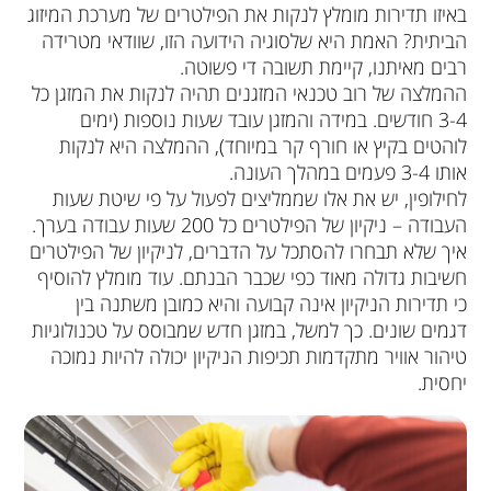
באיזו תדירות מומלץ לנקות את הפילטרים של מערכת המיזוג
הביתית? האמת היא שלסוגיה הידועה הזו, שוודאי מטרידה
רבים מאיתנו, קיימת תשובה די פשוטה.
ההמלצה של רוב טכנאי המזגנים תהיה לנקות את המזגן כל
3-4 חודשים. במידה והמזגן עובד שעות נוספות (ימים
לוהטים בקיץ או חורף קר במיוחד), ההמלצה היא לנקות
אותו 3-4 פעמים במהלך העונה.
לחילופין, יש את אלו שממליצים לפעול על פי שיטת שעות
העבודה – ניקיון של הפילטרים כל 200 שעות עבודה בערך.
איך שלא תבחרו להסתכל על הדברים, לניקיון של הפילטרים
חשיבות גדולה מאוד כפי שכבר הבנתם. עוד מומלץ להוסיף
כי תדירות הניקיון אינה קבועה והיא כמובן משתנה בין
דגמים שונים. כך למשל, במזגן חדש שמבוסס על טכנולוגיות
טיהור אוויר מתקדמות תכיפות הניקיון יכולה להיות נמוכה
יחסית.