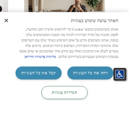
האתר עושה שימוש בעוגיות
אנחנו משתמשים בקובצי Cookie כדי להתאים אישית תוכן ומודעות,
מאמרים, מיזוג אוויר
מיז
לספק תכונות של מדיה חברתית ולנתח את תנועת המשתמשים שלנו.
בנוסף, אנחנו משתפים מידע על אופן השימוש באתר שלנו עם השותפים
מחשבון מזגן לפי שטח: איך
מזגן
שלנו מתחומי המדיה החברתית, הפרסום וניתוח הנתונים. גורמים אלה
עשויים לשלב את הנתונים האלה עם מידע אחר שסיפקתם או שהם אספו
מחשבים נכון את עוצמת המזגן
לבחי
בעקבות השימוש שעשיתם בשירותים שלהם.
מדיניות פרטיות תדיראן
המתאימה לכל חדר?
הסלון
נפגשת
בחירת מזגן חדש היא הרבה יותר מהחלטה על
בטלוו
‏דחה את כל העוגיות
קבל את כל העוגיות
מותג או מחיר. אחד הגורמים החשובים ביותר
שישפיעו על איכות הקירור, צריכת ...
התאמת
קטלוג
קטלוג
לעמוד הכתבה >
2026
צור קשר
‏הגדרות עוגיות
מזגן בקליק
מיזוג
חשמל
26/07/2026
4 דקות