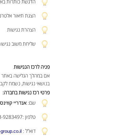
הדגשת כותרות בא
הצגת תיאור אלטרנט
הצהרת נגישות
שליחת משוב נגישו
פניה לרכז הנגישות
אם במהלך הגלישה באתר נת
בנושאי נגישות, נשמח לקב
פרטי רכז נגישות בחברה:
שם:
אנדריי קוזינסק
טלפון :03-9283497
דוא”ל :
group.co.il