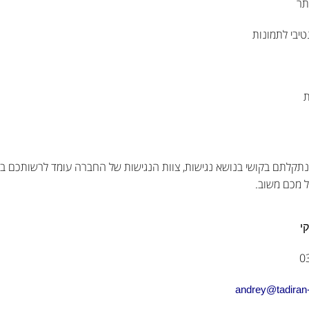
תר
יבי לתמונות
ת
קלתם בקושי בנושא נגישות, צוות הנגישות של החברה עומד לרשותכם במגו
ל מכם משוב.
י
andrey@tadiran-