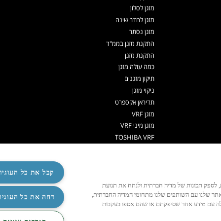
מזגן לסלון
מזגן לחדר שינה
מזגן נסתר
התקנת מזגן בממ"ד
התקנת מזגן
כמה עולה מזגן
תיקון מזגנים
ניקוי מזגן
תדיראן אקספרט
מזגן VRF
מזגן מיני VRF
TOSHIBA VRF
TADIRAN VRF PRIME
אפליקציה שלט למזגן
משאבות חום לחימום מים
קבל את כל העוגיו
משאבות חום
ישית תוכן ומודעות, לספק תכונות של מדיה חברתית ולנתח את תנועת
שלט למזגן אוניברסלי
אתר שלנו עם השותפים שלנו מתחומי המדיה החברתית,
‏דחה את כל העוגיו
האלה עם מידע אחר שסיפקתם או שהם אספו בעקבות
R32