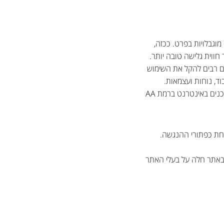
וגבלויות בפרט. ככזה,
ווית גלישה טובה יותר.
בים רבים להקל את השימוש
וד, נוחות ועצמאות.
כדי לממש הבטחה זו, אנו שואפים לדבוק ככל האפשר בהמלצות התקן הישראלי (ת"י 5568) לנגישות תכנים באינטרנט ברמת AA
חת כפתורי ההנגשה.
Chrome, F. אחריות השימוש והיישום באתר חלה על בעלי האתר